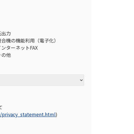
紙出力
複合機の機能利用（電子化）
インターネットFAX
その他
て
p/privacy_statement.html
)