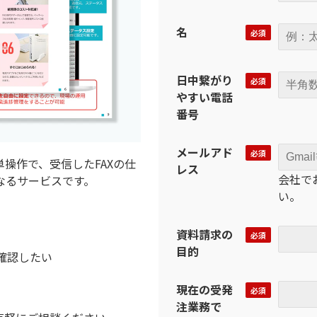
名
日中繋がり
やすい電話
番号
メールアド
簡単操作で、受信したFAXの仕
レス
会社で
なるサービスです。
い。
資料請求の
目的
確認したい
現在の受発
注業務で