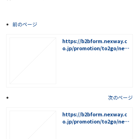
前のページ
https://b2bform.nexway.c
o.jp/promotion/to2go/new
s/event2606tokyo
次のページ
https://b2bform.nexway.c
o.jp/promotion/to2go/new
s/event2608online