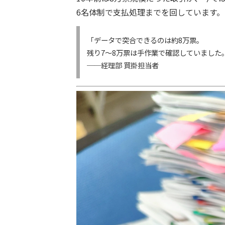
6名体制で支払処理までを回しています。
「データで突合できるのは約8万票。
残り7〜8万票は手作業で確認していました
──経理部 買掛担当者