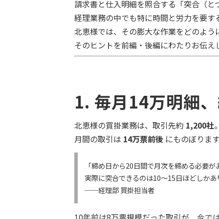
請求書と仕入明細を照合する「突合（と
経理業務の中でも特に時間と労力を要す
北恵様では、その膨大な作業をどのよう
そのヒントを前編・後編にわたりお伝え
1. 毎月14万明細
北恵様の買掛業務は、取引先約
1,200社
月間の取引は
14万票前後
にものぼります
「締め日から20日間で月次を締める必要が
実際に突合できるのは10〜15日ほどしか
──経理部 買掛担当者
10年前は8万票規模だった取引が、今で