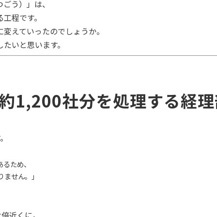
つごう）」は、
る工程です。
に変えていったのでしょうか。
したいと思います。
、約1,200社分を処理する経
。
。
あるため、
ありません。」
は倍近くに。