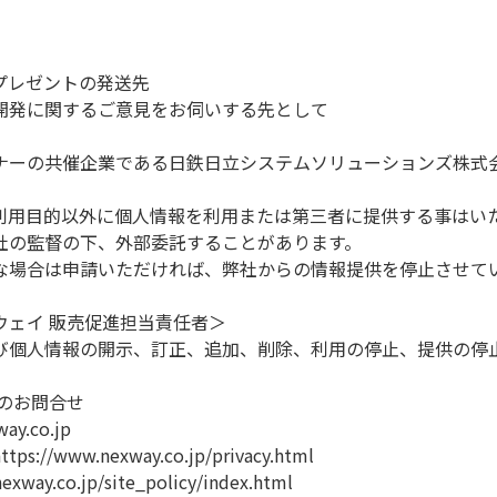
プレゼントの発送先
開発に関するご意見をお伺いする先として
ナーの共催企業である日鉄日立システムソリューションズ株式
利用目的以外に個人情報を利用または第三者に提供する事はい
社の監督の下、外部委託することがあります。
な場合は申請いただければ、弊社からの情報提供を停止させて
ウェイ 販売促進担当責任者＞
び個人情報の開示、訂正、追加、削除、利用の停止、提供の停
のお問合せ
ay.co.jp
w.nexway.co.jp/privacy.html
co.jp/site_policy/index.html