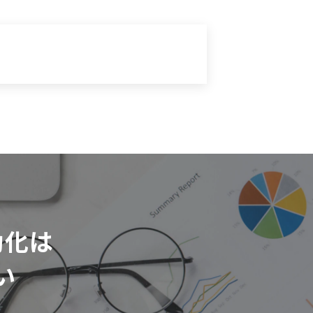
動化は
い