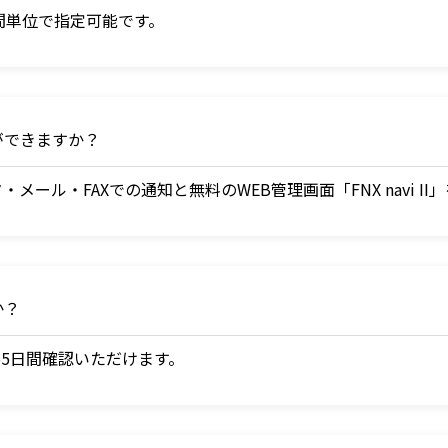
間単位で指定可能です。
ができますか？
ール・FAXでの通知と無料のWEB管理画面「FNX navi I
か？
I」で65日間確認いただけます。