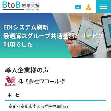
サービス一覧
EDIシステム刷新
導入事例
最適解はグループ共通基盤とサービス
料金プラン
利用でした
セミナー・イベント
導入企業様の声
本 社
京都府京都市南区吉祥院中島町29