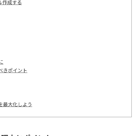
タル作成する
に
べきポイント
を最大化しよう