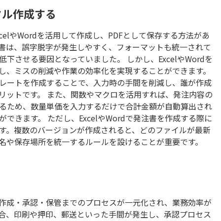
ジタル作成する
elやWordを活用して作成し、PDFとして保存する方法があ
書は、誤字脱字が発生しやすく、フォーマットも統一されて
させる要因となっていました。 しかし、ExcelやWordを
し、ミスの削減や作業の効率化を実現することができます。
レートを作成することで、入力時の手間を削減し、誰が作成
リットです。 また、関数やマクロを活用すれば、発注内容の
るため、数量単価を入力するだけで合計金額が自動算出され
きます。 ただし、ExcelやWordで発注書を作成する際に
す。複数のバージョンが作成されると、どのファイルが最新
名や保存場所を統一するルールを設けることが重要です。
作成・承認・保管までのプロセスが一元化され、業務効率が
合、印刷や押印、郵送といった手間が発生し、承認プロセス