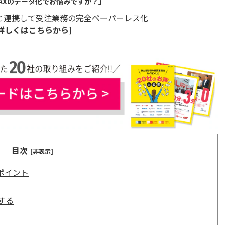
AXのデータ化でお悩みですか？」
OCRと連携して受注業務の完全ペーパーレス化
詳しくはこちらから]
目次
[非表示]
ポイント
する