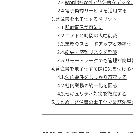
2.3.
WordやExcelで発注書をデジ
2.4.
電子契約サービスを活用する
3.
発注書を電子化するメリット
3.1.
即時配信が可能に
3.2.
コストと時間の大幅削減
3.3.
業務のスピードアップと効率化
3.4.
紛失・盗難リスクを軽減
3.5.
リモートワークでも管理が簡単
4.
発注書を電子化する際に気を付ける
4.1.
法的要件をしっかり遵守する
4.2.
社内業務の統一化を図る
4.3.
セキュリティ対策を徹底する
5.
まとめ：発注書の電子化で業務効率