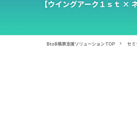
【ウイングアーク１ｓｔ × 
BtoB帳票支援ソリューション TOP
セミ