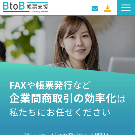
サービス一覧
導入事例
料金プラン
セミナー・イベント
FAX
や
帳票発行
など
企業間商取引の効率化
は
私たちにお任せください