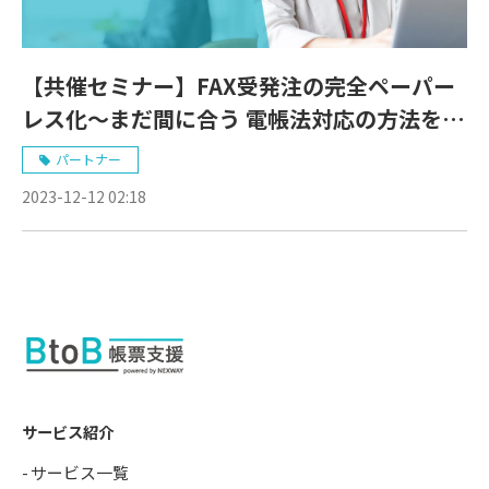
【共催セミナー】FAX受発注の完全ペーパー
レス化～まだ間に合う 電帳法対応の方法を解
説｜FNX e-受信FAXサービス
パートナー
2023-12-12 02:18
サービス紹介
サービス一覧