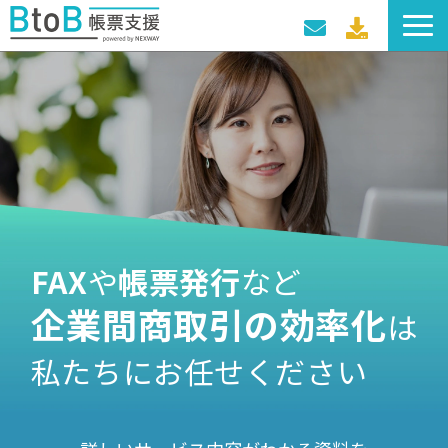
サービス一覧
導入事例
料金プラン
セミナー・イベント
FAX
や
帳票発行
など
企業間商取引の効率化
は
私たちにお任せください