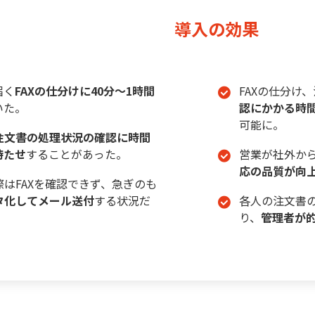
導入の効果
届く
FAXの仕分けに40分〜1時間
FAXの仕分け
いた。
認にかかる時
可能に。
注文書の処理状況の確認に時間
待たせ
することがあった。
営業が社外から
応の品質が向
はFAXを確認できず、急ぎのも
タ化してメール送付
する状況だ
各人の注文書
り、
管理者が