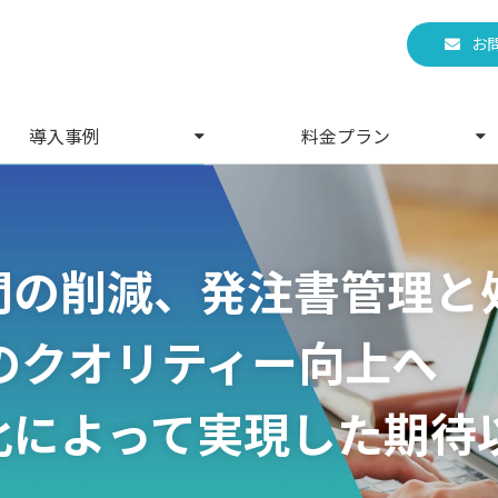
お
導入事例
料金プラン
手間の削減、発注書管理と
のクオリティー向上へ
子化によって実現した期待