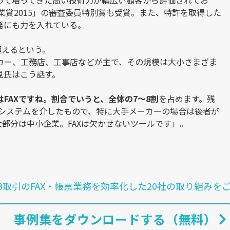
って培ってきた高い技術力が幅広い顧客から評価されてお
企業賞2015」の審査委員特別賞も受賞。また、特許を取得した
発にも力を入れている。
超えるという。
カー、工務店、工事店などが主で、その規模は大小さまざま
見氏はこう話す。
FAXですね。割合でいうと、全体の7〜8割
を占めます。残
注システムを介したもので、特に大手メーカーの場合は後者が
部分は中小企業。FAXは欠かせないツールです」。
oB取引のFAX・帳票業務を効率化した20社の取り組みを
事例集をダウンロードする（無料）