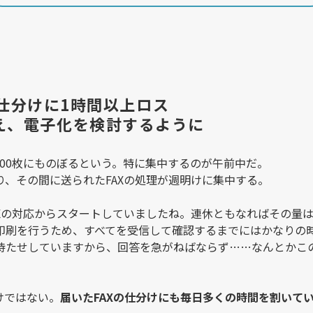
Xの仕分けに1時間以上ロス
え、電子化を検討するように
〜300枚にものぼるという。特に集中するのが午前中だ。
、その間に送られたFAXの処理が週明けに集中する。
AXの対応からスタートしていましたね。連休ともなればその量
印刷を行うため、すべてを受信して確認するまでにはかなりの
待たせしていますから、回答を急がねばならず……なんとかこ
けではない。
届いたFAXの仕分けにも毎日多くの時間を割いて