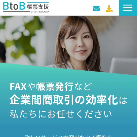
サービス一覧
導入事例
料金プラン
セミナー・イベント
FAX
や
帳票発行
など
企業間商取引の効率化
は
私たちにお任せください