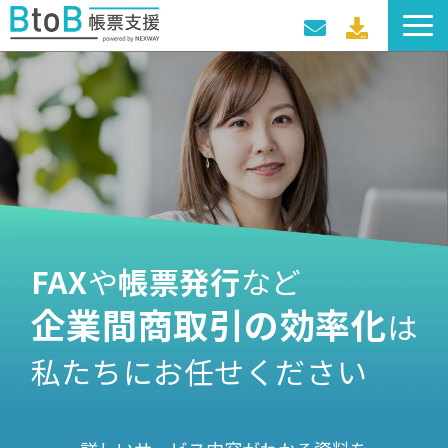
サービス一覧
導入事例
料金プラン
セミナー・イベント
FAX
や
帳票発行
など
企業間商取引の効率化
は
私たちにお任せください