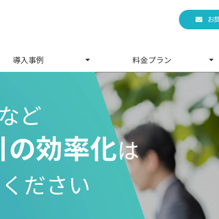
お
導入事例
料金プラン
など
引の効率化
は
せください