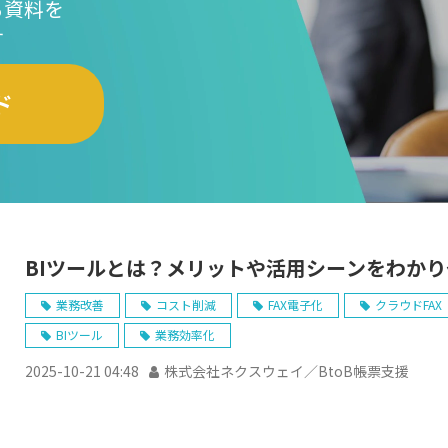
る資料を
す
ド
BIツールとは？メリットや活用シーンをわか
業務改善
コスト削減
FAX電子化
クラウドFAX
BIツール
業務効率化
2025-10-21 04:48
株式会社ネクスウェイ／BtoB帳票支援