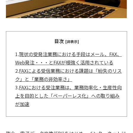
目次
[非表示]
1.
現状の受発注業務における手段はメール、FAX、
Web発注・・・とFAXが根強く活用されている
2.
FAXによる受信業務における課題は「紛失のリス
ク」と「業務の非効率さ」
3.
FAXにおける受注業務は、業務効率化・生産性向
上を目的とした「ペーパーレス化」への取り組み
が加速