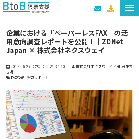
サービス一覧
企業における『ペーパーレスFAX』の活
導入事例
用意向調査レポートを公開！｜ZDNet
料金プラン
Japan × 株式会社ネクスウェイ
セミナー・イベント
2017-06-26
（更新：
2021-04-13
）
株式会社ネクスウェイ／BtoB帳票
支援
FAX受信
調査レポート