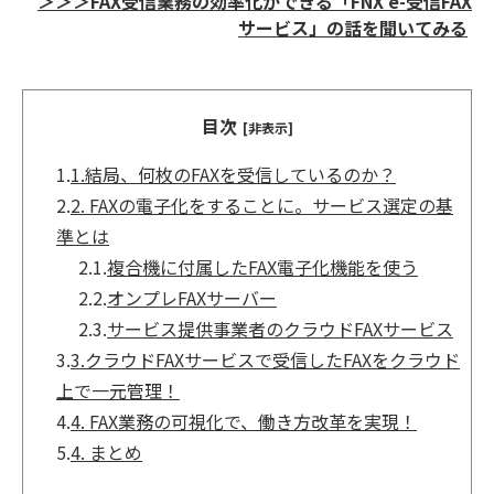
＞＞＞FAX受信業務の効率化ができる「FNX e-受信FAX
サービス」の話を聞いてみる
目次
[非表示]
1.
1.結局、何枚のFAXを受信しているのか？
2.
2. FAXの電子化をすることに。サービス選定の基
準とは
2.1.
複合機に付属したFAX電子化機能を使う
2.2.
オンプレFAXサーバー
2.3.
サービス提供事業者のクラウドFAXサービス
3.
3.クラウドFAXサービスで受信したFAXをクラウド
上で一元管理！
4.
4. FAX業務の可視化で、働き方改革を実現！
5.
4. まとめ