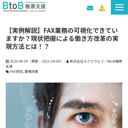
サービス一覧
【実例解説】FAX業務の可視化できてい
導入事例
ますか？現状把握による働き方改革の実
料金プラン
現方法とは！？
セミナー・イベント
2020-06-09
（更新：
2021-04-08
）
株式会社ネクスウェイ／BtoB帳票
支援
FAX受信
業務改善