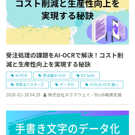
受注処理の課題をAI-OCRで解決！コスト削
減と生産性向上を実現する秘訣
AI-OCR
発注書AI-OCR
DX Suite
受発注バスターズ
データ化
OCR,AI-OCR 違い
2026-01-28 04:29
株式会社ネクスウェイ／BtoB帳票支援