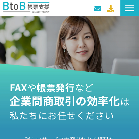
サービス一覧
導入事例
料金プラン
セミナー・イベント
FAX
や
帳票発行
など
企業間商取引の効率化
は
私たちにお任せください