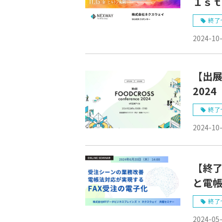
１ｓｔ
終了
2024-10
【出展】
202
京10/
終了
2024-10
【終了
と電帳
ミナ
終了
2024-05