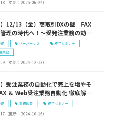
-18
（更新：
2025-06-24
）
】12/13（金）商取引DXの壁 FAX
子管理の時代へ！～受発注業務の効率
省力化を目指す
受信
ペーパーレス
終了セミナー
注業務
-29
（更新：
2024-12-13
）
了】受注業務の自動化で売上を増やそ
FAX ＆ Web受注業務自動化 徹底解説
ナー
受信
業務改善
終了セミナー
-17
（更新：
2024-10-16
）