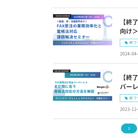
【終了
向け＞
率を
終了
2024-04
【終了
パーレス まだ間に合う電帳
解説
終了
2023-12
1