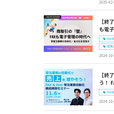
2025-02
【終了
も電
化・
FAX
受発
2024-10
【終
う！ 
セミ
FAX
2024-10