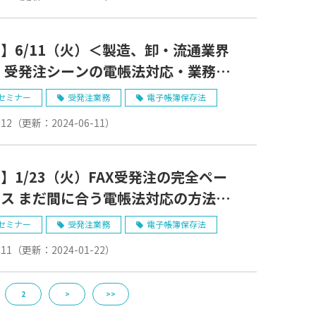
】6/11（火）＜製造、卸・流通業界
 受発注シーンの電帳法対応・業務効
考える
セミナー
受発注業務
電子帳簿保存法
-12
（更新：
2024-06-11
）
】1/23（火）FAX受発注の完全ペー
法対応の方法を
セミナー
受発注業務
電子帳簿保存法
-11
（更新：
2024-01-22
）
2
>
>>