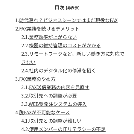
目次
[非表示]
1.
時代遅れ？ビジネスシーンではまだ現役なFAX
2.
FAX業務を続けるデメリット
2.1.
業務効率が上がらない
2.2.
機器の維持管理のコストがかかる
2.3.
リモートワークなど、新しい働き方に対応で
きない
2.4.
社内のデジタル化の停滞を招く
3.
FAX業務のやめ方
3.1.
FAX送信業務の内容を見直す
3.2.
取引先への調整が必要
3.3.
WEB受発注システムの導入
4.
脱FAXが不可能なケース
4.1.
取引先との調整が難しい
4.2.
使用メンバーのITリテラシーの不足