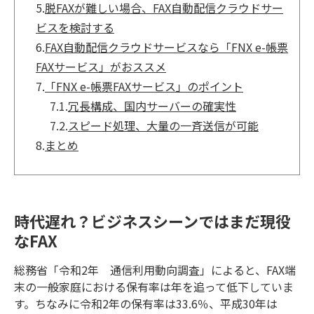
5.
脱FAXが難しい場合、FAX自動配信クラウドサー
ビスを検討する
6.
FAX自動配信クラウドサービスなら「FNX e-帳票
FAXサービス」がおススメ
7.
「FNX e-帳票FAXサービス」のポイント
7.1.
冗長構成、国内サーバーの確実性
7.2.
スピード処理、大量の一斉送信が可能
8.
まとめ
時代遅れ？ビジネスシーンではまだ現役
なFAX
総務省「令和2年 通信利用動向調査」によると、FAX端
末の一般家庭における保有率は年を追って低下していま
す。ちなみに令和2年の保有率は33.6％、平成30年は