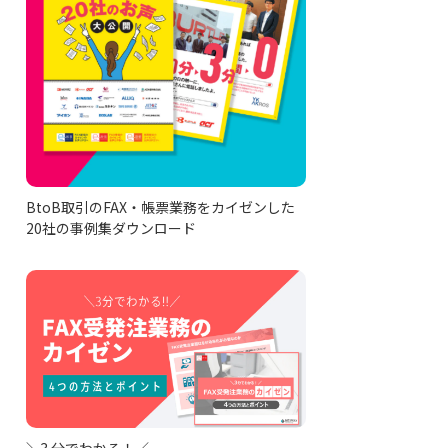
BtoB取引のFAX・帳票業務をカイゼンした
20社の事例集ダウンロード
＼3 分でわかる！／