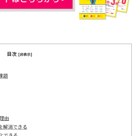
目次
[非表示]
課題
理由
を解消できる
化できる