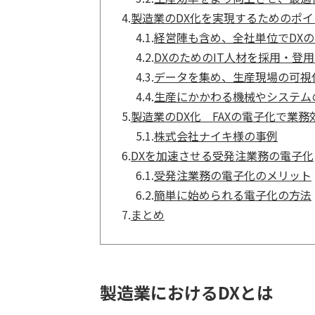
4.
製造業のDX化を実現するためのポイ
4.1.
経営陣も含め、全社単位でDX
4.2.
DXのためのIT人材を採用・登
4.3.
データを集め、生産現場の可視
4.4.
生産にかかわる機械やシステム
5.
製造業のDX化 FAXの電子化で業
5.1.
株式会社ナイキ様の事例
6.
DXを加速させる受発注業務の電子化
6.1.
受発注業務の電子化のメリット
6.2.
簡単に始められる電子化の方法
7.
まとめ
製造業におけるDXとは