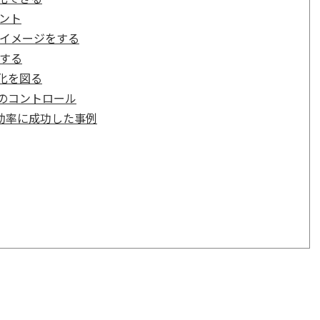
ント
のイメージをする
用する
化を図る
のコントロール
務効率に成功した事例