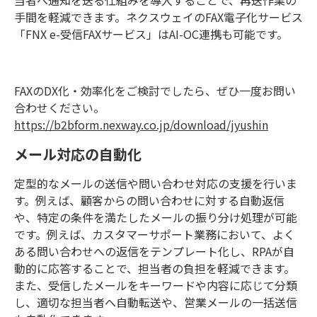
手間を軽減できます。ネクスウェイの
FAX
電子化サービス
「
FNX e-
受信
FAX
サービス」は
AI-OC
連携も可能です。
FAX
の
DX
化・効率化をご検討でしたら、ぜひ一度お問い
合わせください。
https://b2bform.nexway.co.jp/download/jyushin
メール対応の自動化
定型的なメールの送信や問い合わせ対応の支援を行いま
す。例えば、顧客からの問い合わせに対する自動返信
や、特定の条件を満たしたメールの振り分け処理が可能
です。例えば、カスタマーサポート業務において、よく
ある問い合わせへの返信をテンプレート化し、
RPA
が自
動的に応答することで、担当者の負担を軽減できます。
また、受信したメールをキーワードや内容に応じて分類
し、適切な担当者へ自動転送や、営業メールの一括送信