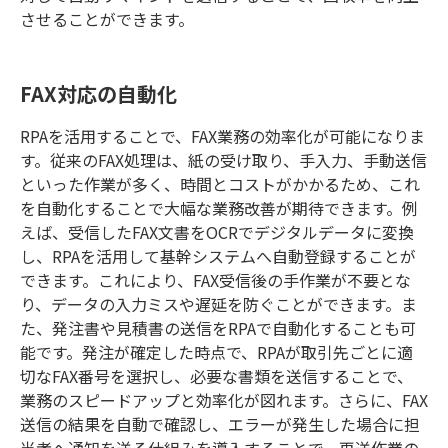
させることができます。
FAX対応の自動化
RPA
を活用することで、
FAX
業務の効率化が可能になりま
す。従来の
FAX
処理は、紙の受け取り、手入力、手動送信
といった作業が多く、時間とコストがかかるため、これ
を自動化することで大幅な業務改善が期待できます。例
えば、受信した
FAX
文書を
OCR
でデジタルデータに変換
し、
RPA
を活用して基幹システムへ自動登録することが
できます。これにより、
FAX
受信後の手作業が不要とな
り、データの入力ミスや遅延を防ぐことができます。ま
た、発注書や見積書の送信を
RPA
で自動化することも可
能です。発注が確定した時点で、
RPA
が取引先ごとに適
切な
FAX
番号を選択し、必要な書類を送信することで、
業務のスピードアップと効率化が図れます。さらに、
FAX
送信の結果を自動で確認し、エラーが発生した場合に担
当者へ通知を送る仕組みを導入することで、再送作業の