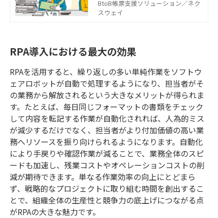
思い浮かべる方が多いと思います。
BtoB帳票支援ソリューション／ネク
しかし、自動化やデジタル化を進め
スウェイ
ていく必要があるのは、製造現場も
同じです。 「自分たち製造業は現場
作業中心なので、DXはあまり関係な
RPA導入における最大の効果
い」と思っていませんか？ しか
し、現場で得られたデータを生かし
品質改善につなげる取り組みが可能
RPA
を活用すると、繰り返しの多い単純作業をソフトウ
となるなど、DXと製造業の相性は非
ェアロボットが自動で処理するようになり、担当者がそ
常に良いのです。 この記事では、製
の業務から解放されるという大きなメリットが得られま
造業においてDXを実現するためのポ
イントや、実際にDXを進めている製
す。たとえば、毎日同じフォーマットの書類をチェック
造業の事例などをご紹介します。
して内容を転記する作業が自動化されれば、人為的ミス
が減少するだけでなく、担当者がより付加価値の高い業
務へリソースを振り向けられるようになります。自動化
により手戻りや確認作業が減ることで、業務全体のスピ
ードも加速し、残業コストやオペレーションコストの削
減が期待できます。単なる作業効率の向上にとどまら
ず、戦略的なプロジェクトに取り組む時間を創出するこ
とで、組織全体の生産性と競争力の底上げにつながる点
が
RPA
の大きな魅力です。