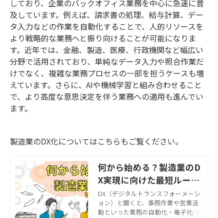
しており、企業のバックオフィス業務を中心に急速に普
及しています。例えば、請求書の処理、給与計算、デー
タ入力などの作業を自動化することで、人的リソースを
より戦略的な業務へと振り向けることが可能になりま
す。近年では、金融、製造、医療、行政機関など幅広い
分野で活用されており、単純なデータ入力や照合作業だ
けでなく、複雑な業務プロセスの一部を担うケースも増
えています。さらに、AIや機械学習と組み合わせること
で、より高度な意思決定を伴う業務への適用も進んでい
ます。
製造業のDX化についてはこちらもご覧ください。
何から始める？製造業のD
X実現に向けた最短ルート
を探る
DX（デジタルトランスフォーメーシ
ョン）と聞くと、事務作業や営業活
動といった業務の自動化・電子化を