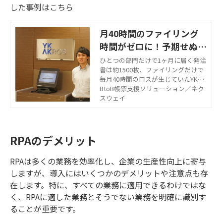
した事例はこちら
月40時間のファイリング
時間がゼロに！予期せぬコ
ロナ禍の在宅勤務も支えた
ひとつの部門だけで1ヶ月に届く発注
書は約1500枚、ファイリングだけで
毎月40時間のロスが生じていたYKア
クロス株式会社様。『FNX e-受信FAX
BtoB帳票支援ソリューション／ネク
サービス』の導入で、毎月約40時間
スウェイ
が削減でき、さらに予期せぬコロナ
禍の在宅勤務もスムーズに。
RPAのデメリット
RPAは多くの業務を効率化し、企業の生産性向上に寄与
しますが、導入にはいくつかのデメリットや注意点も存
在します。特に、すべての業務に適用できるわけではな
く、RPAに適した業務とそうでない業務を明確に識別す
ることが重要です。