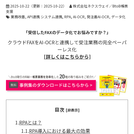
2025-10-22
（更新：
2025-10-22
）
株式会社ネクスウェイ／BtoB帳票
支援
業務改善
API連携 システム連携
RPA
AI-OCR
発注書AI-OCR
データ化
「受信したFAXのデータ化でお悩みですか？」
クラウドFAXをAI-OCRと連携して受注業務の完全ペーパ
ーレス化
[詳しくはこちらから]
目次
[非表示]
1.
RPAとは？
1.1.
RPA導入における最大の効果