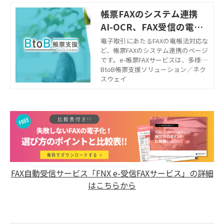
帳票FAXのシステム連携
AI-OCR、FAX受信の電帳
法対応、FAX送信のERP・
電子取引にあたるFAXの電帳法対応な
ど、帳票FAXのシステム連携のページ
EDI連携
です。e-帳票FAXサービスは、多様な
通信プロトコル（WEB-API、FTP、H
BtoB帳票支援ソリューション／ネク
TTP、SMTP、全銀TCP/IP）に対応
スウェイ
し、テキスト・イメージ入力から最
適な方法を選択可能です。オープン
系システムやERP、EDI、帳票システ
ムとの連携により、迅速なFAX配信環
境を構築。e-受信FAXサービスは、受
信した見積依頼書や注文書を電子デ
ータ化し、AI-OCRや電帳法対応のシ
ステムと連携することで、煩雑なFAX
仕分け業務をデジタル化し、業務効
FAX自動受信サービス「FNX e-受信FAXサービス」の詳細
率を大幅に向上させます。
はこちらから