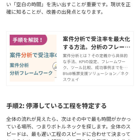
い「空白の時間」を洗い出すことが重要です。現状を正
確に知ることが、改善の出発点となります。
案件分析で受注率を最大化
する方法。分析のフレーム
ワークや案件分析の手順を
案件分析とは？その定義から具体的
な手法、KPIの設定、フレームワー
解説！
ク、ツール比較、成功事例までを網
羅した完全ガイド。受注率を最大化
BtoB帳票支援ソリューション／ネク
し、営業戦略を最適化するための実
スウェイ
践的なノウハウを詳しく解説。デー
タドリブンな営業活動を強化したい
方は必見！
手順2: 停滞している工程を特定する
全体の流れが見えたら、次はその中で最も時間がかかっ
ている場所、つまりボトルネックを探します。全体のス
ピードは、最も遅い工程のスピードに合わせて決まって