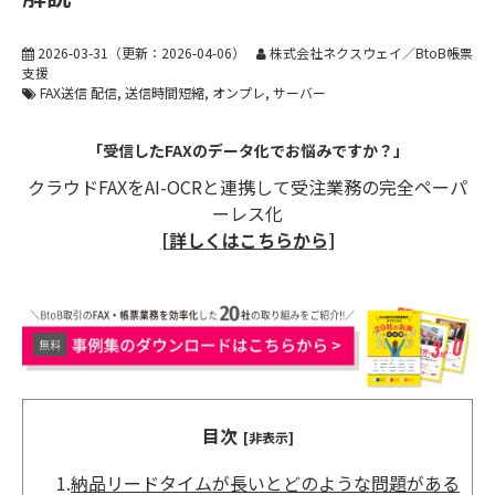
2026-03-31
（更新：
2026-04-06
）
株式会社ネクスウェイ／BtoB帳票
支援
FAX送信 配信
送信時間短縮
オンプレ
サーバー
「受信したFAXのデータ化でお悩みですか？」
クラウドFAXをAI-OCRと連携して受注業務の完全ペーパ
ーレス化
[詳しくはこちらから]
目次
[非表示]
1.
納品リードタイムが長いとどのような問題がある