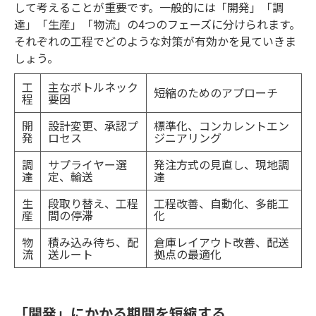
して考えることが重要です。一般的には「開発」「調
達」「生産」「物流」の4つのフェーズに分けられます。
それぞれの工程でどのような対策が有効かを見ていきま
しょう。
工
主なボトルネック
短縮のためのアプローチ
程
要因
開
設計変更、承認プ
標準化、コンカレントエン
発
ロセス
ジニアリング
調
サプライヤー選
発注方式の見直し、現地調
達
定、輸送
達
生
段取り替え、工程
工程改善、自動化、多能工
産
間の停滞
化
物
積み込み待ち、配
倉庫レイアウト改善、配送
流
送ルート
拠点の最適化
「開発」にかかる期間を短縮する