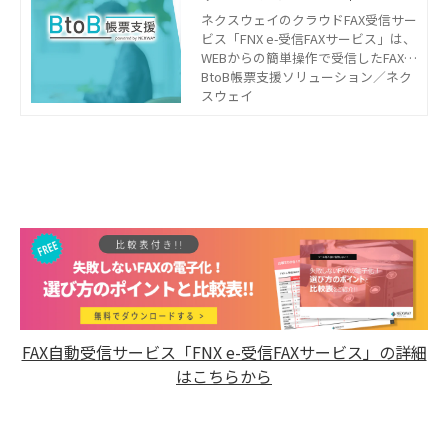
受信FAXサービス
ネクスウェイのクラウドFAX受信サー
ビス「FNX e-受信FAXサービス」は、
WEBからの簡単操作で受信したFAXの
仕分け・閲覧・検索・編集・返信が
BtoB帳票支援ソリューション／ネク
できるサービスです。今お使いのFAX
スウェイ
番号がそのまま使え、ペーパーレス
化・電子化が実現できます。
FAX自動受信サービス「FNX e-受信FAXサービス」の詳細
はこちらから