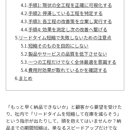
4.1.
手順1: 現状の全工程を正確に可視化する
4.2.
手順2: 停滞している工程を特定する
4.3.
手順3: 各工程の改善策を立案し実行する
4.4.
手順4: 効果を測定し次の改善へ繋げる
5.
リードタイム短縮で失敗しないための注意点
5.1.
短縮そのものを目的にしない
5.2.
製品やサービスの品質を低下させない
5.3.
一つの工程だけでなく全体最適を意識する
5.4.
費用対効果が取れているかを確認する
6.
まとめ
「もっと早く納品できないか」と顧客から要望を受けた
り、社内で「リードタイムを短縮して在庫を減らそう」
という指示が出たりして、頭を抱えてはいませんか？納
品までの期間短縮は、単なるスピードアップだけでな