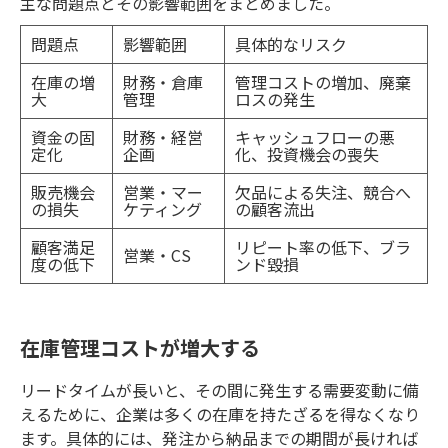
主な問題点とその影響範囲をまとめました。
問題点
影響範囲
具体的なリスク
在庫の増
財務・倉庫
管理コストの増加、廃棄
大
管理
ロスの発生
資金の固
財務・経営
キャッシュフローの悪
定化
企画
化、投資機会の喪失
販売機会
営業・マー
欠品による失注、競合へ
の損失
ケティング
の顧客流出
顧客満足
リピート率の低下、ブラ
営業・CS
度の低下
ンド毀損
在庫管理コストが増大する
リードタイムが長いと、その間に発生する需要変動に備
えるために、企業は多くの在庫を持たざるを得なくなり
ます。具体的には、発注から納品までの期間が長ければ