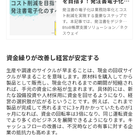
を目指す！発注書電子化の
すべて
発注書の電子化は業務効率化とコス
ト削減を実現する重要なステップで
す。本記事では、発注書をデジタル
化する方法やメリット、導入時に気
BtoB帳票支援ソリューション／ネク
を付けるべきポイントを詳しく解説
スウェイ
します。
資金繰りが改善し経営が安定する
生産や調達のサイクルが早まることは、現金の回収サイ
クルが早まることを意味します。原材料を購入してから
製品として販売し、現金化されるまでの期間が短縮され
れば、手元の資金に余裕が生まれます。具体的には、新
たな設備投資や人材採用に資金を回せるようになり、経
営の選択肢が広がるということです。例えば、これまで
製品が完成して売れるまでに3ヶ月かかっていたものが1
ヶ月になれば、資金の回転率は3倍になり、同じ運転資金
でより多くのビジネスを展開できるようになります。キ
ャッシュフローの改善は、不況時などの有事に対する企
業の抵抗力も高めます。