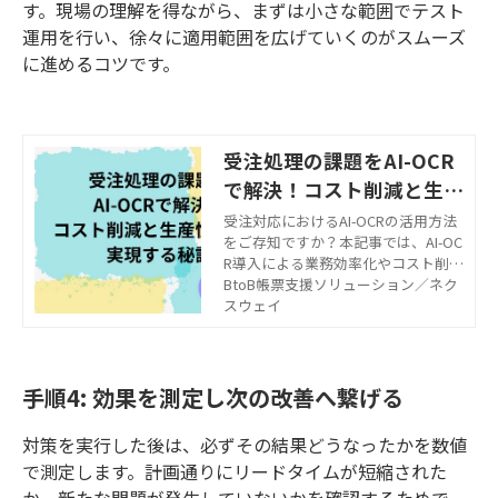
す。現場の理解を得ながら、まずは小さな範囲でテスト
運用を行い、徐々に適用範囲を広げていくのがスムーズ
に進めるコツです。
受注処理の課題をAI-OCR
で解決！コスト削減と生産
性向上を実現する秘訣
受注対応におけるAI-OCRの活用方法
をご存知ですか？本記事では、AI-OC
R導入による業務効率化やコスト削減
のメリット、デメリット、選び方の
BtoB帳票支援ソリューション／ネク
ポイントをわかりやすく解説しま
スウェイ
す。FAXや紙の注文書処理でお悩みの
方はぜひご覧ください。
手順4: 効果を測定し次の改善へ繋げる
対策を実行した後は、必ずその結果どうなったかを数値
で測定します。計画通りにリードタイムが短縮された
か、新たな問題が発生していないかを確認するためで