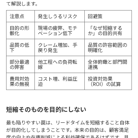
て解説します。
注意点
発生しうるリスク
回避策
目的の形
現場の疲弊、モチ
「なぜ短縮する
骸化
ベーション低下
か」の目的共有
品質の低
クレーム増加、手
品質の許容範囲の
下
戻り発生
明確化
部分最適
他工程への負荷転
全体俯瞰と部門間
の弊害
嫁
連携
費用対効
コスト増、利益圧
投資対効果
果の無視
迫
（ROI）の試算
短縮そのものを目的にしない
最も陥りやすい罠は、リードタイムを短縮すること自体
が目的化してしまうことです。本来の目的は、顧客満足
度の向上や在庫削減による利益確保であるはずです。具