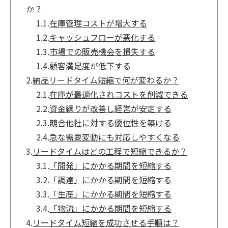
か？
1.1.
在庫管理コストが増大する
1.2.
キャッシュフローが悪化する
1.3.
市場での販売機会を損失する
1.4.
顧客満足度が低下する
2.
納品リードタイム短縮で何が変わるか？
2.1.
在庫が最適化されコストを削減できる
2.2.
資金繰りが改善し経営が安定する
2.3.
競合他社に対する優位性を築ける
2.4.
急な需要変動にも対応しやすくなる
3.
リードタイムはどの工程で短縮できるか？
3.1.
「開発」にかかる期間を短縮する
3.2.
「調達」にかかる期間を短縮する
3.3.
「生産」にかかる期間を短縮する
3.4.
「物流」にかかる期間を短縮する
4.
リードタイム短縮を成功させる手順は？