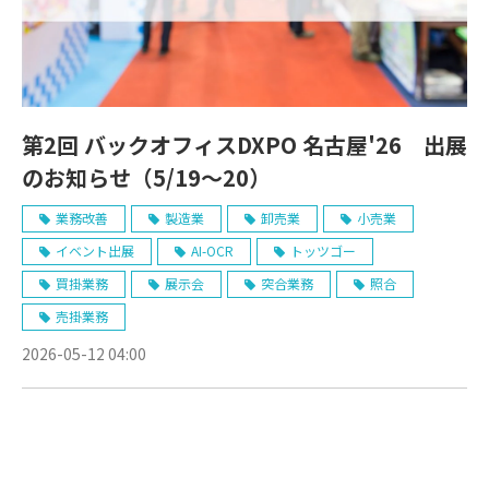
第2回 バックオフィスDXPO 名古屋'26 出展
のお知らせ（5/19～20）
業務改善
製造業
卸売業
小売業
イベント出展
AI-OCR
トッツゴー
買掛業務
展示会
突合業務
照合
売掛業務
2026-05-12 04:00