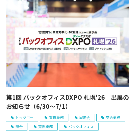
第1回 バックオフィスDXPO 札幌'26 出展の
お知らせ（6/30～7/1）
トッツゴー
買掛業務
展示会
突合業務
照合
売掛業務
バックオフィス