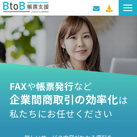
サービス一覧
導入事例
料金プラン
セミナー・イベント
FAX
や
帳票発行
など
企業間商取引の効率化
は
私たちにお任せください