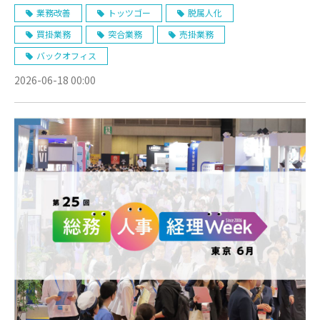
業務改善
トッツゴー
脱属人化
買掛業務
突合業務
売掛業務
バックオフィス
2026-06-18 00:00