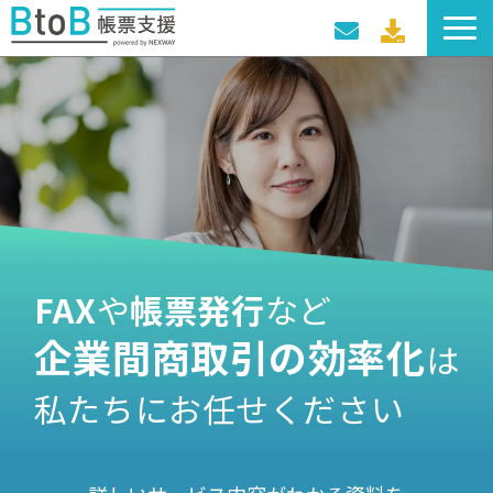
サービス一覧
導入事例
料金プラン
セミナー・イベント
FAX
や
帳票発行
など
企業間商取引の効率化
は
私たちにお任せください