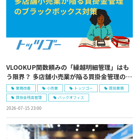
VLOOKUP関数頼みの「繰越明細管理」はも
う限界？ 多店舗小売業が陥る買掛金管理のブ
ラックボックス対策
業務改善
小売業
トッツゴー
買掛業務
買掛金残高管理
バックオフィス
2026-07-15 23:00