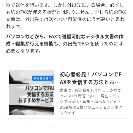
器で送信を行います。しかし外出先にいる場合、必ずし
も紙のFAXが使える状況とは限りません。むしろ紙のFAX
文書は、外出先では送れない可能性のほうが高いと思わ
れます。
パソコンなどから、FAXで送信可能なデジタル文書の作
成・編集が行える機能
も、外出先でFAXを使うためには
必要となります。
初心者必見！パソコンでF
AXを受信する方法とおす
すめサービスを紹介
従来は、紙を使用して行うしかなか
ったFAXの受信ですが、現在はパソコ
ンでも受信・編集・返信などが可能
です。こちらでは、パソコンでFAXを
BtoB帳票支援ソリューション／ネク
受信する代表的な方法をご紹介しま
スウェイ
す。