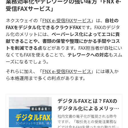
業務効率化やテレワークの強い味方「FNX e-
受信FAXサービス」
ネクスウェイの「
FNX e-受信FAXサービス
」は、
自社の
FAXをデジタル化できるクラウドFAX
です。FAXのデジタ
ル化のメリットには、
ペーパーレス化によってエコに貢
献できることや、書類の保管や整理にかかる手間やコス
トを削減できる点
などがあります。FAX担当者が自社にい
なくてもFAXを使えることで、
テレワークへの対応
もスム
ーズになるでしょう。
それらに加え、「
FNX e-受信FAXサービス
」には導入か
ら本格運用まで多くの利点があります。
デジタルFAXとは？FAXの
デジタル化によるメリット
や導入の流れを解説
社内文書の電子化が推奨される昨今
ですが、「取引先との受発注業務な
どでは今もFAXを使ったやり取りが欠