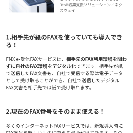
かせない」という方も多いでしょ
BtoB帳票支援ソリューション／ネク
う。そこでこの記事では、FAXによる
スウェイ
連絡業務を引き続き実施しながら、F
AXでやり取りする情報をデジタル化
できる「デジタルFAX」についてご紹
介します。
1.相手先が紙のFAXを使っていても導入でき
る！
FNX e-受信FAXサービスは、
相手先のFAX利用環境を問わ
ずに自社のFAX環境をデジタル化
できます。相手先が紙
で送信したFAX文書も、自社で受信する際は電子データ
として受け取ることができ、自社で送信したデジタル
FAX文書も相手先では紙で受け取れます。
2.現在のFAX番号をそのまま使える！
多くのインターネットFAXサービスでは、新規導入時に
FAX番号を新しいものに変える必要が出てきます。その