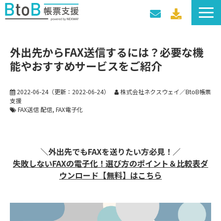
サービス一覧
外出先からFAX送信するには？必要な機
導入事例
能やおすすめサービスをご紹介
料金プラン
セミナー・イベント
2022-06-24
（更新：
2022-06-24
）
株式会社ネクスウェイ／BtoB帳票
支援
FAX送信 配信
FAX電子化
＼外出先でもFAXを送りたい方必見！／
失敗しないFAXの電子化！ 選び方のポイント＆比較表ダ
ウンロード【無料】はこちら