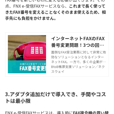
点
、FNX e-受信FAXサービスなら、
これまで長く使って
きたFAX番号を変えることなくそのまま使えるため、相
手先にも負担をかけません。
インターネットFAXのFAX
番号変更問題！3つの回避
策もご紹介
面倒なFAX受注業務に対して非常に有
効なソリューションとなるインター
ネットFAX。一方で、多くの企業が直
面しているのが、「今使っているFAX
BtoB帳票支援ソリューション／ネク
番号が変更されてしまう」という問
スウェイ
題です。こちらでは、既存のFAXから
インターネットFAXに移行する際の番
号変更問題、回避策についてお話し
します。
3.アダプタ追加だけで導入でき、手間やコス
トは最小限
FNX e-受信FAXサービスは、導入時に
FAX複合機の買い替