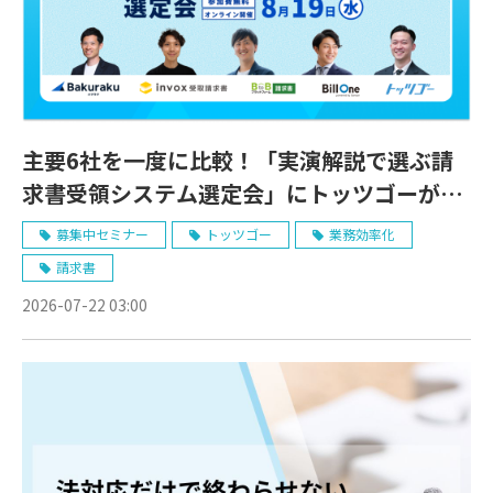
主要6社を一度に比較！「実演解説で選ぶ請
求書受領システム選定会」にトッツゴーが登
壇します。
募集中セミナー
トッツゴー
業務効率化
請求書
2026-07-22 03:00