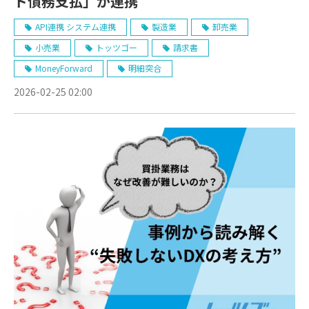
ド債務支払」が連携
API連携 システム連携
製造業
卸売業
小売業
トッツゴー
請求書
MoneyForward
明細突合
2026-02-25 02:00