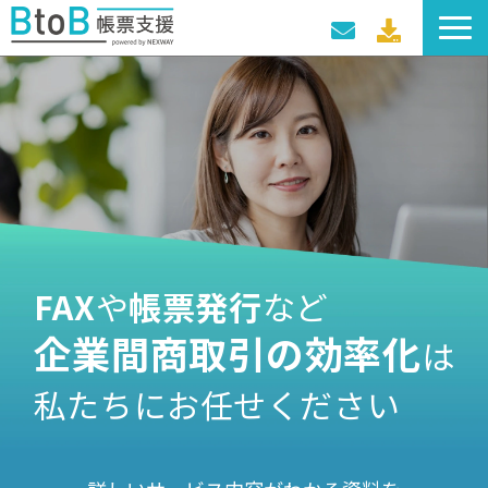
サービス一覧
導入事例
料金プラン
セミナー・イベント
FAX
や
帳票発行
など
企業間商取引の効率化
は
私たちにお任せください