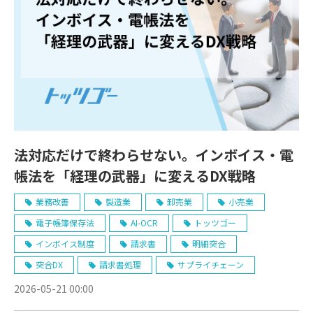
法対応だけで終わらせない。インボイス・電
帳法を「経理の武器」に変えるDX戦略
業務改善
製造業
卸売業
小売業
電子帳簿保存法
AI-OCR
トッツゴー
インボイス制度
請求書
明細突合
突合DX
請求書処理
サプライチェーン
2026-05-21 00:00