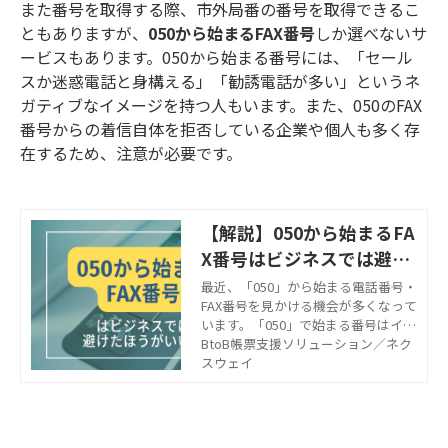
また番号を取得する際、市外局番の番号を取得できるこ
ともありますが、
050から始まるFAX番号
しか選べないサ
ービスもあります。050から始まる番号には、「セール
スか迷惑電話と身構える」「勧誘電話が多い」というネ
ガティブなイメージを持つ人もいます。また、050のFAX
番号からの着信自体を拒否している企業や個人も多く存
在するため、注意が必要です。
【解説】050から始まるFA
X番号はビジネスでは避け
たほうがいい？
最近、「050」から始まる電話番号・
FAX番号を見かける機会が多くなって
います。「050」で始まる番号はイン
ターネット回線を利用したIP電話の
BtoB帳票支援ソリューション／ネク
番号です。 「ビジネスで利用して
スウェイ
も問題ないのか？」という方もいら
っしゃるのではないでしょうか？こ
の記事では050で始まるFAX番号（IP
番号）の概要をご説明するととも