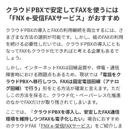
に、そのメリット・デメリットや回
クラウドPBXで安定してFAXを使うには
避策などをご紹介します。
「FNX e-受信FAXサービス」がおすすめ
クラウドPBXの導入とFAXの利用継続を両立するには、さ
まざまな方法の選択が可能です。しかし、紙のFAXの利用
を続ける必要性しだいでは、クラウドPBXの導入にとも
なってFAXもクラウド化できればと考える企業もあるで
しょう。
しかし、インターネットFAXは回線品質や、停電・通信
障害時における問題点もあるため、現状では
「電話をク
ラウドPBXへ移行しつつ、FAXは固定電話回線（アナロ
グ回線）で行う」
形をとる方法が確実と言えます。ただ
しこの方法を採ると、クラウド化・ペーパーレス化推進
のなかでFAXだけが取り残されてしまいます。
ここでは、「
クラウドPBXを導入し、安定したFAX通信
環境を維持しつつFAXも電子化したい
」場合におすすめ
のクラウドFAX「
FNX e-受信FAXサービス
」をご紹介しま