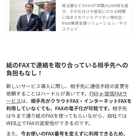
サービス品質の向上につな
発注書などのFAXが年間24,000枚も届
き、その仕分けや返信にかかる時間
がったFAX電子化
に悩まされていたアイホン株式会社
樣。「FNX e-受信FAXサービス」を導
BtoB帳票支援ソリューション／ネク
入し、FAXの注文書への対応スピード
スウェイ
が45分から3分に短縮、約97%削減
できたそうです。
紙のFAXで連絡を取り合っている相手先への
負担もなし！
新しいサービス導入に際し、相手先に通信手段の変更を
依頼することはハードルが高いです。
FNX e-受信FAXサ
ービス
は、
相手先がクラウドFAX・インターネットFAXを
利用していなくても、FAXの電子化が可能です。
相手先
は今まで通り紙のFAXを使ってもらいながら、自社では
WEB上でFAXの送受信ができるのです。
また、
今お使いのFAX番号を変えずに利用できるため、