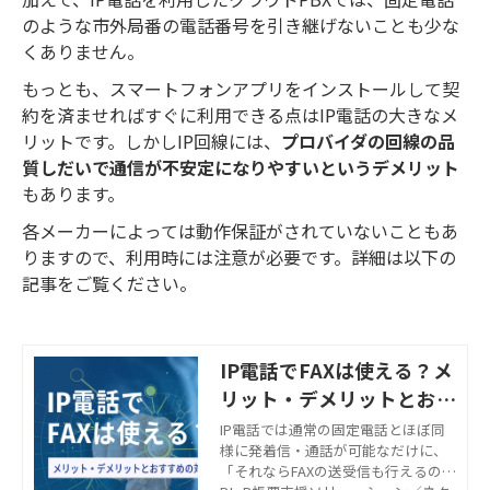
のような市外局番の電話番号を引き継げないことも少な
くありません。
もっとも、スマートフォンアプリをインストールして契
約を済ませればすぐに利用できる点はIP電話の大きなメ
リットです。しかしIP回線には、
プロバイダの回線の品
質しだいで通信が不安定になりやすいというデメリット
もあります。
各メーカーによっては動作保証がされていないこともあ
りますので、利用時には注意が必要です。詳細は以下の
記事をご覧ください。
IP電話でFAXは使える？メ
リット・デメリットとおす
すめの対策を解説
IP電話では通常の固定電話とほぼ同
様に発着信・通話が可能なだけに、
「それならFAXの送受信も行えるので