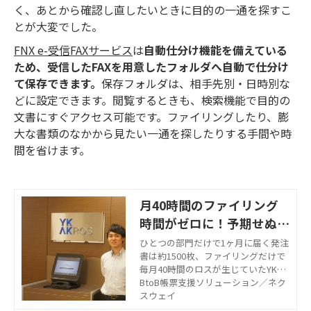
く、あとから確認し直したいときに目的の一通を探すこ
とが大変でした。
FNX e-受信FAXサービス
は
自動仕分け機能を備えている
ため、受信したFAXを用意したフォルダへ自動で仕分け
て保存できます。
保存フォルダは、相手先別・日時別な
どに設定できます。閲覧するときも、検索機能で目的の
文書にすぐアクセス可能です。ファイリングしたり、膨
大な書類のなかから見たい一通を探したりする手間や時
間を省けます。
月40時間のファイリング
時間がゼロに！予期せぬコ
ロナ禍の在宅勤務も支えた
ひとつの部門だけで1ヶ月に届く発注
書は約1500枚、ファイリングだけで
毎月40時間のロスが生じていたYKア
クロス株式会社様。『FNX e-受信FAX
BtoB帳票支援ソリューション／ネク
サービス』の導入で、毎月約40時間
スウェイ
が削減でき、さらに予期せぬコロナ