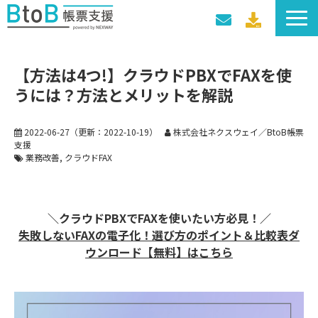
サービス一覧
【方法は4つ!】クラウドPBXでFAXを使
導入事例
うには？方法とメリットを解説
料金プラン
セミナー・イベント
2022-06-27
（更新：
2022-10-19
）
株式会社ネクスウェイ／BtoB帳票
支援
業務改善
クラウドFAX
＼クラウドPBXでFAXを使いたい方必見！／
失敗しないFAXの電子化！ 選び方のポイント＆比較表ダ
ウンロード【無料】はこちら