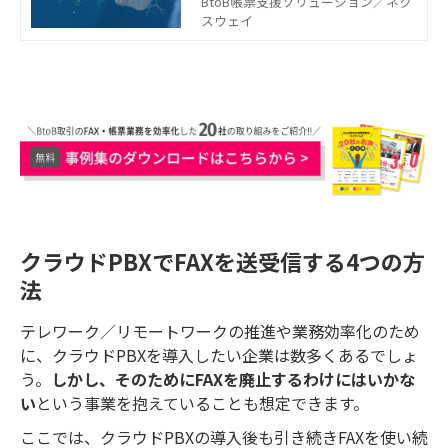
は？」と考える方も多いでしょう。
BtoB帳票支援ソリューション／ネク
そこで今回は、IP電話でのFAXの利用
スウェイ
可否や、インターネット回線でFAXを
利用する確実性の高い方法などをご
紹介します。
クラウドPBXでFAXを送受信する4つの方
法
テレワーク／リモートワークの推進や業務効率化のため
に、クラウドPBXを導入したい企業は数多くあるでしょ
う。
しかし、そのためにFAXを廃止するわけにはいかな
い
という事業を抱えていることも想定できます。
ここでは、クラウドPBXの導入後も引き続きFAXを使い続