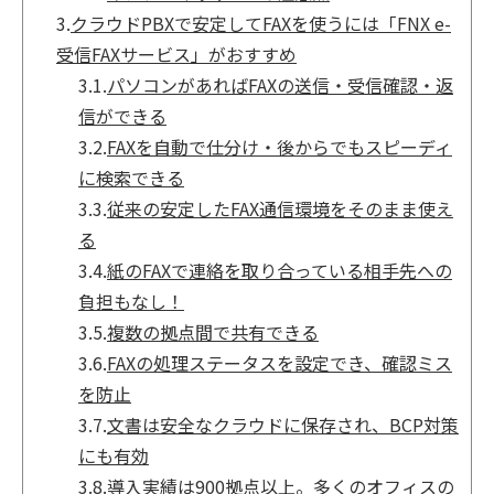
3.
クラウドPBXで安定してFAXを使うには「FNX e-
受信FAXサービス」がおすすめ
3.1.
パソコンがあればFAXの送信・受信確認・返
信ができる
3.2.
FAXを自動で仕分け・後からでもスピーディ
に検索できる
3.3.
従来の安定したFAX通信環境をそのまま使え
る
3.4.
紙のFAXで連絡を取り合っている相手先への
負担もなし！
3.5.
複数の拠点間で共有できる
3.6.
FAXの処理ステータスを設定でき、確認ミス
を防止
3.7.
文書は安全なクラウドに保存され、BCP対策
にも有効
3.8.
導入実績は900拠点以上。多くのオフィスの