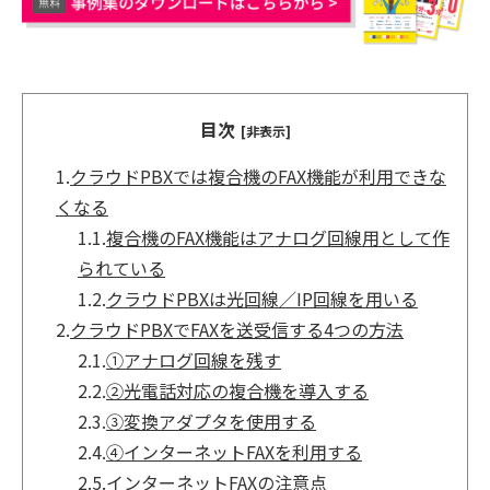
目次
[非表示]
1.
クラウドPBXでは複合機のFAX機能が利用できな
くなる
1.1.
複合機のFAX機能はアナログ回線用として作
られている
1.2.
クラウドPBXは光回線／IP回線を用いる
2.
クラウドPBXでFAXを送受信する4つの方法
2.1.
①アナログ回線を残す
2.2.
②光電話対応の複合機を導入する
2.3.
③変換アダプタを使用する
2.4.
④インターネットFAXを利用する
2.5.
インターネットFAXの注意点