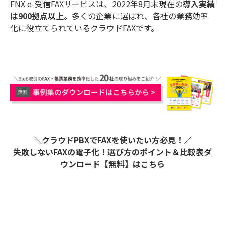
FNX e-受信FAXサービス
は、2022年8月末現在の
導入実績
は900拠点以上。
多くの企業に選ばれ、各社の業務効率
化に役立てられているクラウドFAXです。
＼クラウドPBXでFAXを使いたい方必見！／
失敗しないFAXの電子化！ 選び方のポイント＆比較表ダ
ウンロード【無料】はこちら