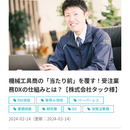
機械工具商の「当たり前」を覆す！受注業
務DXの仕組みとは？【株式会社タック様】
FAX受信
事例 e-受信
ペーパーレス
業務改善
卸売業
DX
受発注業務
2024-02-14
（更新：
2024-02-14
）