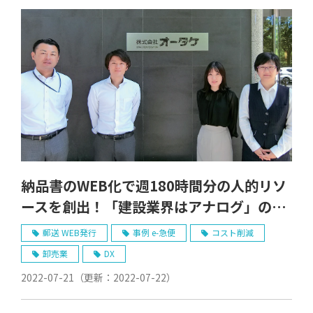
納品書のWEB化で週180時間分の人的リソ
ースを創出！「建設業界はアナログ」の固
定観念を覆すDXを推進【株式会社オータケ
郵送 WEB発行
事例 e-急便
コスト削減
様】
卸売業
DX
2022-07-21
（更新：
2022-07-22
）