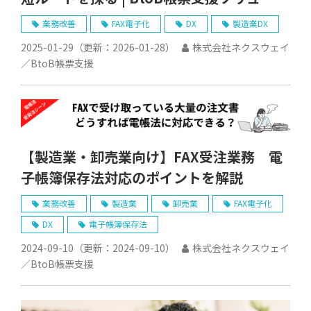
ョン／ネクスウェイ
業務改善
FAX電子化
DX
製造業DX
2025-01-29
（更新：
2026-01-28
）
株式会社ネクスウェイ
／BtoB帳票支援
【製造業・卸売業向け】FAX受注業務 電
子帳簿保存法対応のポイントを解説
業務改善
製造業
卸売業
FAX電子化
DX
電子帳簿保存法
2024-09-10
（更新：
2024-09-10
）
株式会社ネクスウェイ
／BtoB帳票支援