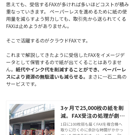
思えても、受信するFAXが多ければ多いほどコストが積み
重なっていきます。 ペーパーレスを進めるために紙の使
用量を減らすよう努力しても、取引先から送られてくる
FAXは止めようがありません。
そこで活躍するのがクラウドFAXです。
これまで解説してきたように受信したFAXをイメージデ
ータとして保管するので紙が出てくることはありませ
ん。
紙代やインク代を削減することができ、ペーパーレ
スにより資源の無駄遣いも減らせる。
まさに一石二鳥の
サービスです。
3ヶ月で25,000枚の紙を削
減。FAX受注の処理が劇的
に変化した秘訣とは
1日に100枚弱も届くFAXを複合機へ
取りに行くのに余計な時間がかかっ