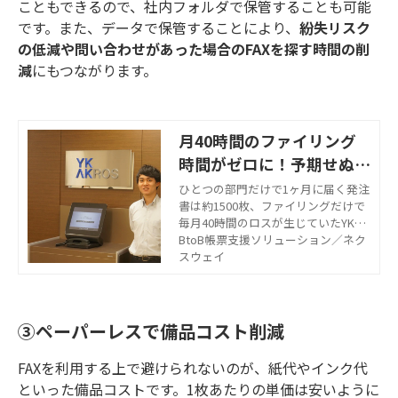
こともできるので、社内フォルダで保管することも可能
です。
また、データで保管することにより、
紛失リスク
の低減や問い合わせがあった場合のFAXを探す時間の削
減
にもつながります。
月40時間のファイリング
時間がゼロに！予期せぬコ
ロナ禍の在宅勤務も支えた
ひとつの部門だけで1ヶ月に届く発注
書は約1500枚、ファイリングだけで
毎月40時間のロスが生じていたYKア
クロス株式会社様。『FNX e-受信FAX
BtoB帳票支援ソリューション／ネク
サービス』の導入で、毎月約40時間
スウェイ
が削減でき、さらに予期せぬコロナ
禍の在宅勤務もスムーズに。
③ペーパーレスで備品コスト削減
FAXを利用する上で避けられないのが、紙代やインク代
といった備品コストです。
1枚あたりの単価は安いように