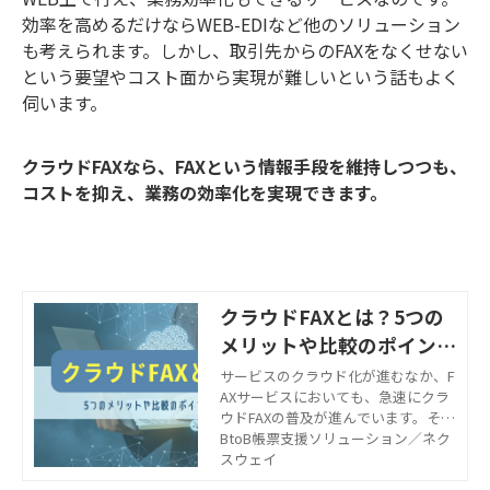
効率を高めるだけならWEB-EDIなど他のソリューション
も考えられます。しかし、取引先からのFAXをなくせない
という要望やコスト面から実現が難しいという話もよく
伺います。
クラウドFAXなら、FAXという情報手段を維持しつつも、
コストを抑え、業務の効率化を実現できます。
クラウドFAXとは？5つの
メリットや比較のポイント
を紹介
サービスのクラウド化が進むなか、F
AXサービスにおいても、急速にクラ
ウドFAXの普及が進んでいます。そこ
でこの記事では、クラウドFAXの特徴
BtoB帳票支援ソリューション／ネク
や導入メリット、検討時の比較ポイ
スウェイ
ントをご紹介します。クラウドFAXを