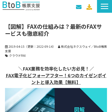
サービス一覧
【図解】FAXの仕組みは？最新のFAXサ
導入事例
ービスも徹底紹介
料金プラン
セミナー・イベント
2019-04-15
（更新：
2022-09-14
）
株式会社ネクスウェイ／BtoB帳票
支援
クラウドFAX
＼FAX業務を効率化したい方必見！／
FAX電子化ビフォーアフター！6つのカイゼンポイ
ントと導入効果【無料】