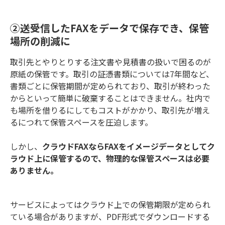
AX業務のある企業がテレワークを導
入するための方法などについて解説
します。
②送受信したFAXをデータで保存でき、保管
場所の削減に
取引先とやりとりする注文書や見積書の扱いで困るのが
原紙の保管です。取引の証憑書類については7年間など、
書類ごとに保管期間が定められており、取引が終わった
からといって簡単に破棄することはできません。社内で
も場所を借りるにしてもコストがかかり、取引先が増え
るにつれて保管スペースを圧迫します。
しかし、
クラウドFAXならFAXをイメージデータとしてク
ラウド上に保管するので、物理的な保管スペースは必要
ありません。
サービスによってはクラウド上での保管期限が定められ
ている場合がありますが、PDF形式でダウンロードする