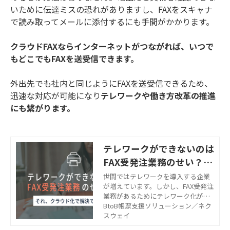
いために伝達ミスの恐れがありますし、FAXをスキャナ
で読み取ってメールに添付するにも手間がかかります。
クラウドFAXならインターネットがつながれば、いつで
もどこでもFAXを送受信できます。
外出先でも社内と同じようにFAXを送受信できるため、
迅速な対応が可能になり
テレワークや働き方改革の推進
にも繋がります。
テレワークができないのは
FAX受発注業務のせい？ク
ラウド化で解決できます
世間ではテレワークを導入する企業
が増えています。しかし、FAX受発注
業務があるためにテレワーク化が難
しいと感じている企業もあるでしょ
BtoB帳票支援ソリューション／ネク
う。この記事では、受発注にFAXを使
スウェイ
用している企業の担当者へ向けて、F