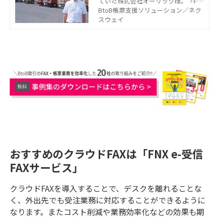
ていた株式会社オーリック様。『FN
X e-受信FAXサービス』を導入し、1
BtoB帳票支援ソリューション／ネク
日あたり約20分の時間削減になった
スウェイ
だけでなく、3ヶ月で25,000枚分もの
ペーパーレスにつながっています。
おすすめのクラウドFAXは「FNX e-受信
FAXサービス」
クラウドFAX
を導入することで、デスクを離れることな
く、外出先でも受注業務に対応することができるように
なります。またコスト削減や業務効率化などの効果も期