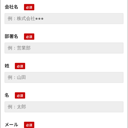
会社名
部署名
姓
名
メール