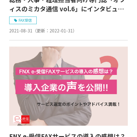
ィスのミカタ通信 vol.6」にインタビュー
記事が掲載されました｜FNX e-受信FAXサ
FAX受信
ービス
2021-08-31
（更新：
2022-01-31
）
FNX e-受信FAXサービスの導入の感想は？