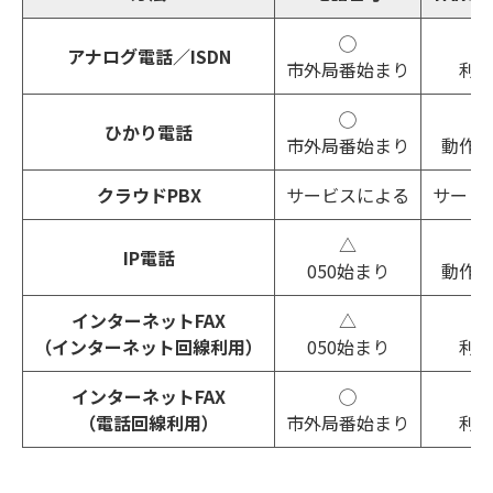
◯
アナログ電話／ISDN
市外局番始まり
利
◯
ひかり電話
市外局番始まり
動作
クラウドPBX
サービスによる
サービ
△
IP電話
050始まり
動作
インターネットFAX
△
（インターネット回線利用）
050始まり
利
インターネットFAX
◯
（電話回線利用）
市外局番始まり
利