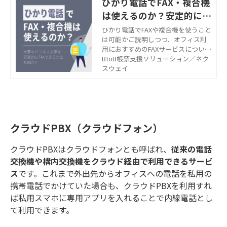
ひかり電話でFAX・複合機
は使えるのか？安定的にF
AXを送る方法も紹介
ひかり電話でFAXや複合機を使うこと
は可能かご説明しつつ、オフィス利
用におすすめのFAXサービスについて
もご紹介します。これから利用する
BtoB帳票支援ソリューション／ネク
電話やFAXを検討中の企業様は、ぜひ
スウェイ
ご参考にしてください。
クラウドPBX（クラウドフォン）
クラウドPBXはクラウドフォンとも呼ばれ、
従来の電話
交換機や構内交換機をクラウド経由で利用できるサービ
ス
です。これまで外出先からオフィスへの電話を私用の
携帯電話でかけていた場合も、クラウドPBXを利用すれ
ば私用スマホに専用アプリを入れることで内線電話とし
て利用できます。