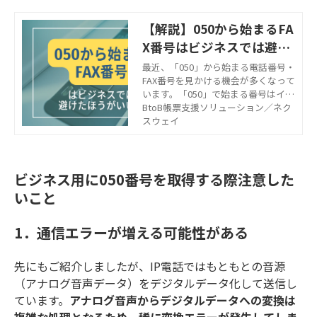
【解説】050から始まるFA
X番号はビジネスでは避け
たほうがいい？
最近、「050」から始まる電話番号・
FAX番号を見かける機会が多くなって
います。「050」で始まる番号はイン
ターネット回線を利用したIP電話の
BtoB帳票支援ソリューション／ネク
番号です。 「ビジネスで利用して
スウェイ
も問題ないのか？」という方もいら
っしゃるのではないでしょうか？こ
の記事では050で始まるFAX番号（IP
番号）の概要をご説明するととも
ビジネス用に050番号を取得する際注意した
に、そのメリット・デメリットや回
いこと
避策などをご紹介します。
1．通信エラーが増える可能性がある
先にもご紹介しましたが、IP電話ではもともとの音源
（アナログ音声データ）をデジタルデータ化して送信し
ています。
アナログ音声からデジタルデータへの変換は