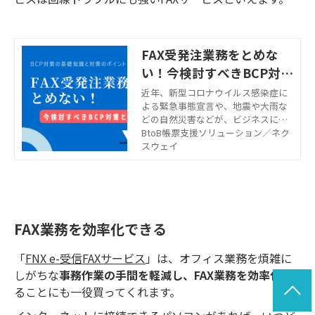
FAX受発注業務をとめな
い！今検討すべきBCP対策
とは？
近年、新型コロナウイルス感染症に
よる緊急事態宣言や、地震や大雨な
どの自然災害などが、ビジネスに大
きな影響をもたらしています。そん
BtoB帳票支援ソリューション／ネク
な中、注目されているのが「BCP対
スウェイ
策」。こちらでは、BCP対策に関す
る基礎知識やFAX受発注業務のBCP対
策のポイント、クラウド型FAX受信サ
ービスのBCPへの活用メリットなど
についてお話しします。
FAX業務を効率化できる
「
FNX e-受信FAXサービス
」は、オフィス業務を煩雑に
しがちな
事務作業の手間を軽減し、FAX業務を効率化
す
ることにも一役買ってくれます。