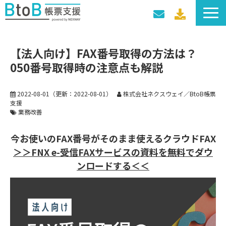
サービス一覧
【法人向け】FAX番号取得の方法は？
導入事例
050番号取得時の注意点も解説
料金プラン
セミナー・イベント
2022-08-01
（更新：
2022-08-01
）
株式会社ネクスウェイ／BtoB帳票
支援
業務改善
今お使いのFAX番号がそのまま使えるクラウドFAX
＞＞FNX e-受信FAXサービスの資料を無料でダウ
ンロードする＜＜