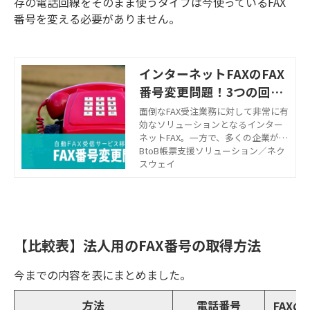
存の電話回線をそのまま使うタイプは今使っているFAX
番号を変える必要がありません。
インターネットFAXのFAX
番号変更問題！3つの回避
策もご紹介
面倒なFAX受注業務に対して非常に有
効なソリューションとなるインター
ネットFAX。一方で、多くの企業が直
面しているのが、「今使っているFAX
BtoB帳票支援ソリューション／ネク
番号が変更されてしまう」という問
スウェイ
題です。こちらでは、既存のFAXから
インターネットFAXに移行する際の番
号変更問題、回避策についてお話し
します。
【比較表】法人用のFAX番号の取得方法
今までの内容を表にまとめました。
方法
電話番号
FAX