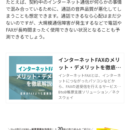
たとえば、契約中のインターネット通信が何らかの事情
で混み合っているために、通話の音声品質が悪化してし
まうことも想定できます。通話できるなら心配はまだ少
ないのですが、大規模通信障害が発生するなどで電話や
FAXが長時間まったく使用できない状況となることも予
測できるでしょう。
インターネットFAXのメリ
ット・デメリットを徹底解
説！従来のFAXよりも業務
インターネットFAXとは、インターネ
ットにつながったパソコンなどか
効率化に！
ら、FAXの送受信を行えるサービスで
す。従来のFAXよりも業務効率化をは
BtoB帳票支援ソリューション／ネク
かれることが期待できます。インタ
スウェイ
ーネットFAXのメリット・デメリット
を徹底解説します。サービスを導入
する際の参考にしてください。