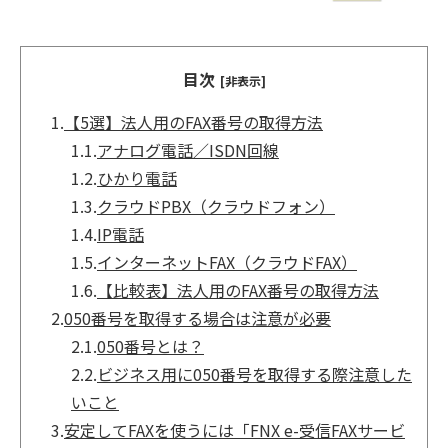
目次
[非表示]
1.
【5選】法人用のFAX番号の取得方法
1.1.
アナログ電話／ISDN回線
1.2.
ひかり電話
1.3.
クラウドPBX（クラウドフォン）
1.4.
IP電話
1.5.
インターネットFAX（クラウドFAX）
1.6.
【比較表】法人用のFAX番号の取得方法
2.
050番号を取得する場合は注意が必要
2.1.
050番号とは？
2.2.
ビジネス用に050番号を取得する際注意した
いこと
3.
安定してFAXを使うには「FNX e-受信FAXサービ