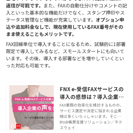
返信が可能です。
また、FAXの自動仕分けやコメントの記
入といった基本的な機能だけでなく、スタンプ押印やス
テータス管理など機能が充実しています。
オプション申
込や追加料金なしで、現在使用しているFAX番号がその
まま使えることもメリットです。
FAX回線単位で導入することになるため、試験的に1部署
限定で導入してみるなど、スモールスタートにも向いて
います。その後、導入する部署などを増やしていくとい
った対応も可能です。
FNX e-受信FAXサービスの
導入の感想は？導入企業の
声を公開！
FAX業務の効率化を検討するものの、
サービス選定や決定に悩まれる企業
様は多くいらっしゃいます。そこで
今回、ネクスウェイのFAX電子化クラ
BtoB帳票支援ソリューション／ネク
ウドサービス「FNX e-受信FAXサービ
スウェイ