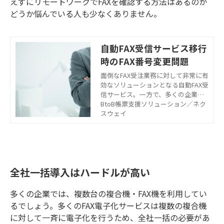
えずにリモートワークでFAXを確認する方法はあるのか
どうか悩んでいる人も少なくありません。
自動FAX受信サービス移行
時のFAX番号変更問題
面倒なFAX受注業務に対して非常に有
効なソリューションとなる自動FAX受
信サービス。一方で、多くの企業が
直面しているのが、「今使っているF
BtoB帳票支援ソリューション／ネク
AX番号が変更されてしまう」という
スウェイ
問題です。こちらでは、既存のFAXか
ら自動FAX受信サービスに移行する際
の番号変更問題についてお話ししま
す。
全社一括導入はハードルが高い
多くの企業では、複数台の複合機・FAX機を利用してい
るでしょう。多くのFAX電子化サービスは複数の複合機
に対して一斉に電子化を行うため、全社一括の必要があ