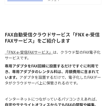
躊躇している方もいらっしゃるので
はないでしょうか？ 今回、インター
ネットFAXのメリット・デメリットを
改めて解説するとともに、今使って
いるFAX番号を変えずにインターネッ
トFAXを導入する3つの方法をまとめ
ました。 FAX電子化・クラウド化の
FAX自動受信クラウドサービス「FNX e-受信
サービスを検討する際の参考に、ぜ
FAXサービス」をご紹介します
ひご覧ください。
「FNX e-受信FAXサービス」
は、クラウド型のFAX電子化
サービスです。
専用アダプタをFAX回線に設置するだけですぐに利用で
き、専用アダプタのレンタル料は、月額費用に含まれて
います。
アダプタを設置するだけで、電子化したFAXデー
タがクラウドサーバ上に保管されるのです。
インターネットにつながっているパソコンさえあれば、
自宅やサテライトオフィスからでもFAXの閲覧や編集、