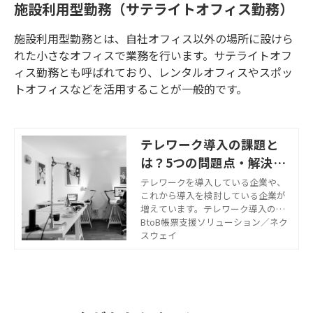
施設利用型勤務（サテライトオフィス勤務）
施設利用型勤務とは、自社オフィス以外の場所に設けら
れた小さなオフィスで業務を行います。サテライトオフ
ィス勤務とも呼ばれており、レンタルオフィスやスポッ
トオフィスなどを活用することが一般的です。
テレワーク導入の課題と
は？5つの問題点・解決
策・成功事例を紹介！
テレワークを導入している企業や、
これから導入を検討している企業が
増えています。テレワーク導入の課
題としては、コミュニケーション関
BtoB帳票支援ソリューション／ネク
連だけでなく、システム関連の課題
スウェイ
も多いのが実情です。この記事で
は、テレワークに関する課題とその
解決策について解説します。課題を
解決させた企業の実例も紹介してい
るので、ぜひ参考にしてください。