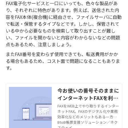
FAX電子化サービスと一口にいっても、色々な製品があ
り、それぞれに特色があります。例えば、送信された内
容をFAX本体(複合機)に経由させ、ファイルサーバに自動
で転送・保管するタイプなどです。しかし、保管されて
いる中から必要なものを検索して取り出すことが難し
い、ファイルを開かないと内容がわからないなどの問題
点もあるため、注意しましょう。
またFAX番号を変わらず使用できても、転送費用がかか
る場合もあるため、コスト面で問題になることもありま
す。
今お使いの番号そのままに
インターネットFAXを利用
する3つの方法とは？
FAXをWEB上でやり取りするインター
ネットFAX。FAXのデジタル化や業務
効率化などのメリットもある一方、
「今使っているFAX番号を変えるのは
BtoB帳票支援ソリューション／ネク
リスクが大きい」とサービス導入を
スウェイ