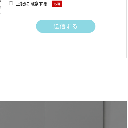
め
上記に同意する
善
て