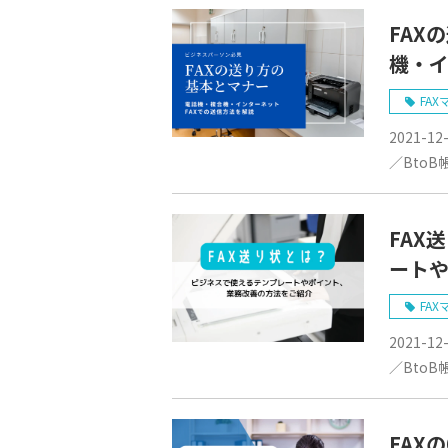
FAX
機・イ
FAX
2021-12
／BtoB
FAX
ート
FAX
2021-12
／BtoB
FAX