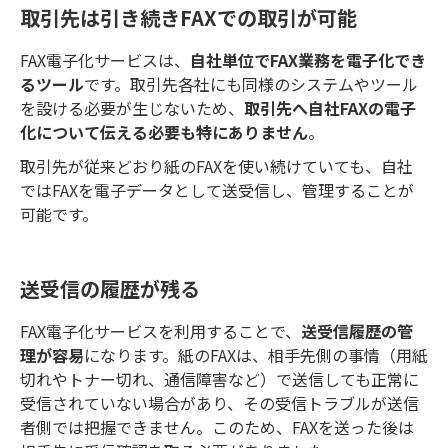
業務改善イメージをご紹介します。
取引先は引き続きFAXでの取引が可能
FAX電子化サービスは、
自社単位でFAX業務を電子化でき
るツール
です。取引先各社にも同様のシステムやツール
を設ける必要が生じないため、
取引先へ自社FAXの電子
化について伝える必要も特にありません
。
取引先が従来どおり紙のFAXを使い続けていても、自社
ではFAXを電子データとして送受信し、管理することが
可能です。
送受信の履歴が残る
FAX電子化サービスを利用することで、
送受信履歴の管
理が容易
になります。紙のFAXは、相手先側の事情（用紙
切れやトナー切れ、通信障害など）で送信しても正常に
受信されていない場合があり、その受信トラブルが送信
者側では把握できません。このため、FAXを送った後は