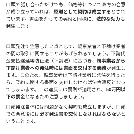
口頭で話し合っただけでも、価格等について双方の合意
が成り立っていれば、
原則として契約は成立する
とされ
ています。書面を介しての契約と同様に、
法的な効力も
発生
します。
口頭発注で注意したい点として、親事業者と下請け業者
の間の取引に関することがあげられるでしょう。下請代
金支払遅延等防止法（下請法）に基づき、
親事業者から
下請け業者への発注時には書面を交付する義務
が発生し
ます。このため、親事業者は下請け業者に発注を行った
ら、契約に関する書面を交付しなければ法令違反となっ
てしまいます。この違反には罰則が適用され、
50万円以
下の罰金
となるため注意しましょう。
口頭発注自体には問題がなく契約も成立しますが、口頭
での合意後には
必ず発注書を交付しなければならない
と
いうことです。