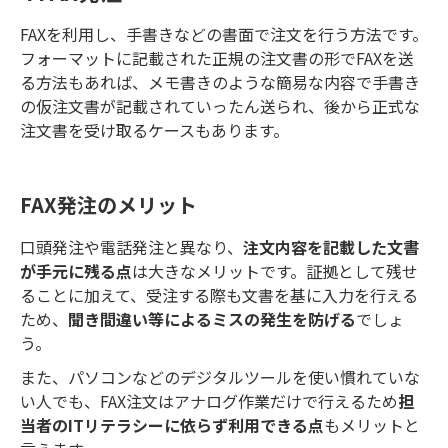
FAXを利用し、手書きなどの書面で注文を行う方法です。
フォーマットに記載された正規の注文書の形でFAXを送
る方法もあれば、メモ書きのような簡易な内容で手書き
の仮注文書が記載されていったん送られ、後から正式な
注文書を受け取るケースもあります。
FAX発注のメリット
口頭発注や電話発注と異なり、
注文内容を記載した文書
が手元に残る点
は大きなメリットです。証拠として残せ
ることに加えて、受注する際も文書を基に入力を行える
ため、
聞き間違い等によるミスの発生を防げる
でしょ
う。
また、パソコンなどのデジタルツールを使い慣れていな
い人でも、FAX注文はアナログ作業だけで行えるため
担
当者のITリテラシーに依らず利用できる点
もメリットと