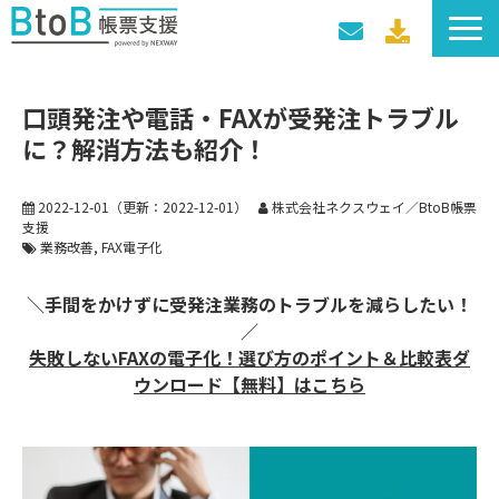
サービス一覧
口頭発注や電話・FAXが受発注トラブル
導入事例
に？解消方法も紹介！
料金プラン
セミナー・イベント
2022-12-01
（更新：
2022-12-01
）
株式会社ネクスウェイ／BtoB帳票
支援
業務改善
FAX電子化
＼手間をかけずに受発注業務のトラブルを減らしたい！
／
失敗しないFAXの電子化！ 選び方のポイント＆比較表ダ
ウンロード【無料】はこちら