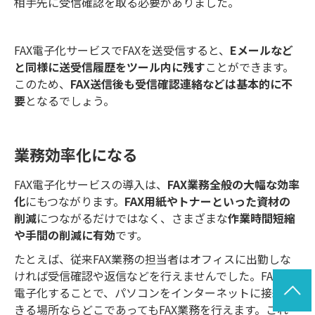
相手先に受信確認を取る必要がありました。
FAX電子化サービスでFAXを送受信すると、
Eメールなど
と同様に送受信履歴をツール内に残す
ことができます。
このため、
FAX送信後も受信確認連絡などは基本的に不
要
となるでしょう。
業務効率化になる
FAX電子化サービスの導入は、
FAX業務全般の大幅な効率
化
にもつながります。
FAX用紙やトナーといった資材の
削減
につながるだけではなく、さまざまな
作業時間短縮
や手間の削減に有効
です。
たとえば、従来FAX業務の担当者はオフィスに出勤しな
ければ受信確認や返信などを行えませんでした。FAXを
電子化することで、パソコンをインターネットに接続で
きる場所ならどこであってもFAX業務を行えます。これ