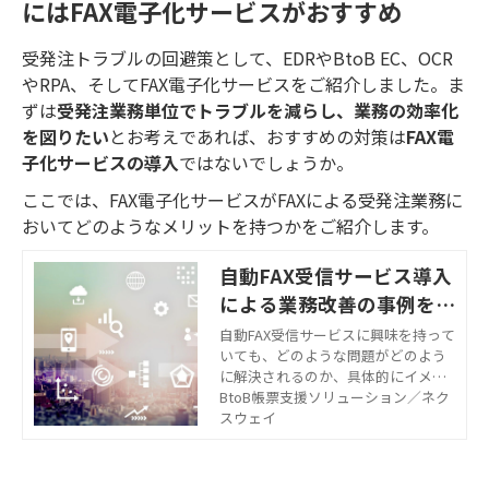
にはFAX電子化サービスがおすすめ
受発注トラブルの回避策として、EDRやBtoB EC、OCR
やRPA、そしてFAX電子化サービスをご紹介しました。ま
ずは
受発注業務単位でトラブルを減らし、業務の効率化
を図りたい
とお考えであれば、おすすめの対策は
FAX電
子化サービスの導入
ではないでしょうか。
ここでは、FAX電子化サービスがFAXによる受発注業務に
おいてどのようなメリットを持つかをご紹介します。
自動FAX受信サービス導入
による業務改善の事例をご
紹介
自動FAX受信サービスに興味を持って
いても、どのような問題がどのよう
に解決されるのか、具体的にイメー
ジできないという企業担当者様が多
BtoB帳票支援ソリューション／ネク
いかもしれません。こちらでは、酒
スウェイ
卸業者である株式会社オーリック
（以下、オーリック）のケースを例
に、自動FAX受信サービス導入による