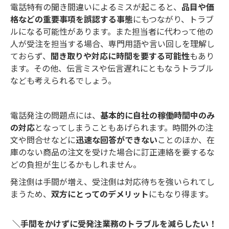
電話特有の聞き間違いによるミスが起こると、
品目や価
格などの重要事項を誤認する事態
にもつながり、トラブ
ルになる可能性があります。また担当者に代わって他の
人が受注を担当する場合、専門用語や言い回しを理解し
ておらず、
聞き取りや対応に時間を要する可能性
もあり
ます。その他、伝言ミスや伝言遅れにともなうトラブル
なども考えられるでしょう。
電話発注の問題点には、
基本的に自社の稼働時間中のみ
の対応
となってしまうこともあげられます。時間外の注
文や問合せなどに
迅速な回答ができない
ことのほか、在
庫のない商品の注文を受けた場合に訂正連絡を要するな
どの負担が生じるかもしれません。
発注側は手間が増え、受注側は対応待ちを強いられてし
まうため、
双方にとってのデメリット
にもなり得ます。
＼手間をかけずに受発注業務のトラブルを減らしたい！