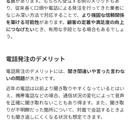
る点
があります。もちろん受注する側のメリットもあ
り、従来長く口頭や電話による発注を行ってきた業者に
なじみ深い方法で対応することで、
より強固な信頼関係
を築ける可能性
があります。
顧客の定着や満足度の向上
につなげたい
とき、有用な手段となる場合もあるでしょ
う。
電話発注のデメリット
電話発注のデメリットには、
聞き間違いや言った言わな
いの問題
が大きいです。
近年の電話は以前より聞き取りやすくなっているとはい
え、携帯電話などの場合、通信状況の変化によって音声
を正確に聞き取れないこともあり得ます。また、聞き取
りが不明瞭だった箇所について、対面で会話するときよ
りも聞き返しにくくなる状況も想定できます。