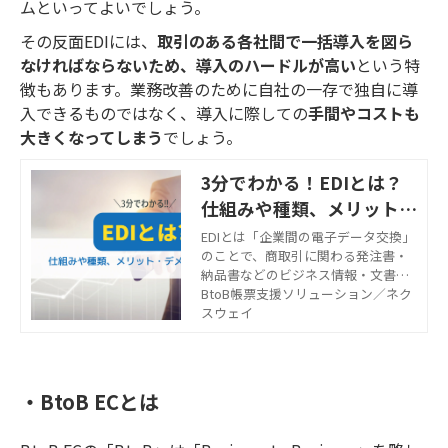
ムといってよいでしょう。
その反面EDIには、
取引のある各社間で一括導入を図ら
なければならないため、導入のハードルが高い
という特
徴もあります。業務改善のために自社の一存で独自に導
入できるものではなく、導入に際しての
手間やコストも
大きくなってしまう
でしょう。
3分でわかる！EDIとは？
仕組みや種類、メリット・
デメリットを解説
EDIとは「企業間の電子データ交換」
のことで、商取引に関わる発注書・
納品書などのビジネス情報・文書を
電子化してやり取りするシステムで
BtoB帳票支援ソリューション／ネク
す。インターネット回線などを利用
スウェイ
するため、スピーディで効率のよい
取引が実現します。Web-EDIと従来
のEDIとの違いやメリット・デメリッ
トを解説します。
・BtoB ECとは