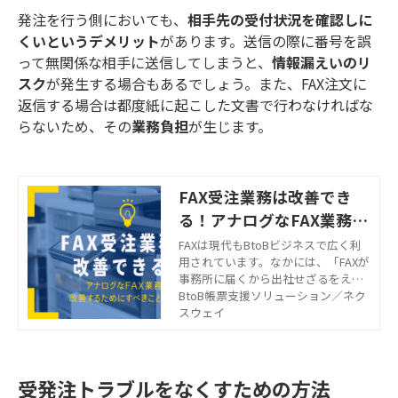
発注を行う側においても、
相手先の受付状況を確認しに
くいというデメリット
があります。送信の際に番号を誤
って無関係な相手に送信してしまうと、
情報漏えいのリ
スク
が発生する場合もあるでしょう。また、FAX注文に
返信する場合は都度紙に起こした文書で行わなければな
らないため、その
業務負担
が生じます。
FAX受注業務は改善でき
る！アナログなFAX業務を
改善するためにすべきこと
FAXは現代もBtoBビジネスで広く利
用されています。なかには、「FAXが
とは
事務所に届くから出社せざるをえな
い」とFAXがテレワーク導入の足かせ
BtoB帳票支援ソリューション／ネク
になっている企業もあるでしょう。
スウェイ
この記事では、FAX受注業務をデジタ
ル化し、業務効率を改善する方法に
ついて解説します。 FAX業務を効率
化したいと考えているのであれば、
受発注トラブルをなくすための方法
ぜひ参考にしてみてください。