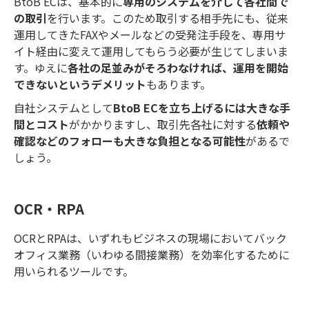
BtoB ECは、基本的に
専用のシステムを介して各社間で
の取引
を行います。このため取引する相手先にも、従来
運用してきたFAXやメールなどの受発注手段を、専用サ
イト経由に変えて運用してもらう必要が生じてしまいま
す。ゆえに
各社の足並みがそろわなければ、運用を開始
できないというデメリット
もあります。
自社システムとして
BtoB ECを立ち上げるには大きな手
間とコスト
がかかりますし、取引先各社に対する
依頼や
確認などのフォローも大きな負担となる可能性
があるで
しょう。
OCR・RPA
OCRとRPAは、いずれもビジネスの現場においてバック
オフィス業務（いわゆる間接業務）を効率化するために
用いられるツールです。