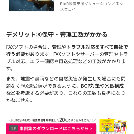
の2つがあります。それぞれの特徴や
BtoB帳票支援ソリューション／ネク
メリット、コスト比較についてご紹
スウェイ
介します。将来的なFAXの必要性が不
透明な中、検討時の参考にしてくだ
さい。
デメリット③保守・管理工数がかかる
FAXソフトの場合は、
管理やトラブル対応をすべて自社で
行う必要があります。
FAXソフトやサーバーの管理やトラ
ブル対応、エラー確認や再送処理などの工数がかかりま
す。
また、地震や豪雨などの自然災害が発生した場合にも問
題なくFAX送受信ができるように、
BCP対策や冗長構成
などを考慮
する必要があり、これらの工数も負担になり
かねません。