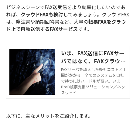
ビジネスシーンでFAX送受信をより効率化したいのであ
れば、
クラウドFAX
も検討してみましょう。クラウドFAX
は、発注書や納期回答書など、大量の
帳票FAXをクラウ
ド上で自動送信するFAXサービス
です。
いま、FAX送信にFAXサー
バではなく、FAXクラウド
サービスが選ばれる5つの
FAXサーバを導入した後もコストと手
間がかかる。全てのシステムを自社
理由
で持つにはハードルが高い。いま、F
AXサーバからFAX ASPサービスを選
BtoB帳票支援ソリューション／ネク
ばれるお客様が増えています。その5
スウェイ
つの理由を解説いたします。
以下に、主なメリットをご紹介します。