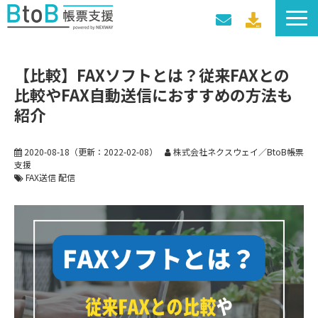
サービス一覧
【比較】FAXソフトとは？従来FAXとの
導入事例
比較やFAX自動送信におすすめの方法も
料金プラン
紹介
セミナー・イベント
2020-08-18
（更新：
2022-02-08
）
株式会社ネクスウェイ／BtoB帳票
支援
FAX送信 配信