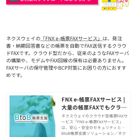
ネクスウェイの
「FNX e-帳票FAXサービス」
は、発注
書・納期回答書などの帳票を自動でFAX送信するクラウ
ドFAXです。クラウド型だから、従来のようなFAXサーバ
の構築や、モデムやFAX回線の保有は必要ありません。
FAXサーバの保守管理やBCP対策にお困りの方におすす
めです。
FNX e-帳票FAXサービス |
大量の帳票FAXでもクラウ
ドで短時間・確実に送信
ネクスウェイのクラウド型帳票FAXサ
ービス「FNX e-帳票FAXサービス」
は、安心・安全のセキュリティと多
彩な送信管理機能で、理想の帳票運
BtoB帳票支援ソリューション／ネク