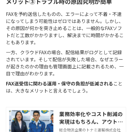
メリット③トラブル時の原因究明が簡単
FAXを予約送信したものの、エラーによって不着・不達
になってしまう可能性はゼロではありません。しかし、
その原因が何かを突き止めることは、一般的なFAXソフ
トだと工数がかかりますし、解決までに時間がかかるこ
ともあります。
一方、クラウドFAXの場合、配信結果がログとして記録
されています。そして配信が失敗した場合、なぜエラー
が起きたのかの理由も管理画面上に記載されるため、一
目で理由がわかります。
FAX送受信に関わる運用・保守の負担が低減される
こと
は、大きなメリットと言えるでしょう。
業務効率化やコスト削減の
実現はもちろん、アウトソ
ーシング推進のトリガーに
総合物流企業のトナミ運輸株式会社