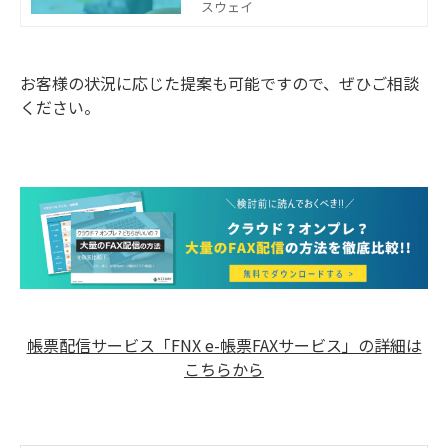
用を実現いたします。製造業・卸売
スウェイ
業・情報サービス業など、様々な業
種のお客様にご利用いただいており
ます。
お客様の状況に応じた提案も可能ですので、ぜひご相談
ください。
帳票配信サービス「FNX e-帳票FAXサービス」の詳細は
こちらから