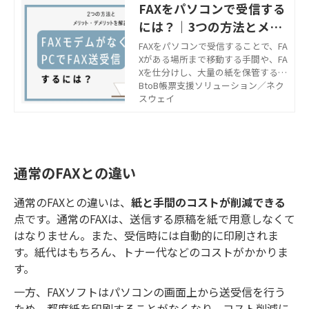
FAXをパソコンで受信する
には？｜3つの方法とメリ
ット・デメリットを解説
FAXをパソコンで受信することで、FA
Xがある場所まで移動する手間や、FA
Xを仕分けし、大量の紙を保管する労
力を削減できます。この記事ではパ
BtoB帳票支援ソリューション／ネク
ソコン上でFAXのデータを受信する方
スウェイ
法や、おすすめのサービスなどにつ
いて解説します。自社にあったサー
ビスを導入するための参考にしてく
ださい。
通常のFAXとの違い
通常のFAXとの違いは、
紙と手間のコストが削減できる
点です。通常のFAXは、送信する原稿を紙で用意しなくて
はなりません。また、受信時には自動的に印刷されま
す。紙代はもちろん、トナー代などのコストがかかりま
す。
一方、FAXソフトはパソコンの画面上から送受信を行う
ため、都度紙を印刷することがなくなり、コスト削減に