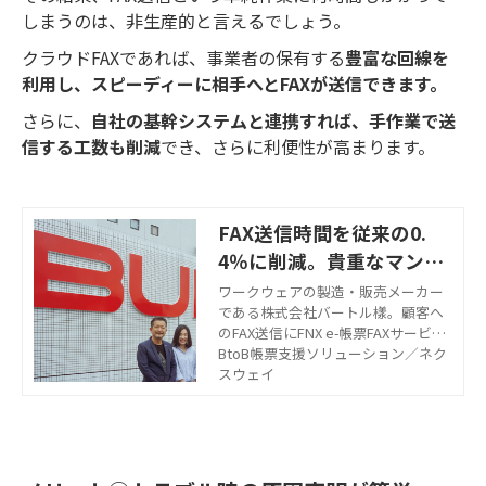
しまうのは、非生産的と言えるでしょう。
クラウドFAXであれば、事業者の保有する
豊富な回線を
利用し、スピーディーに相手へとFAXが送信できます。
さらに、
自社の基幹システムと連携すれば、手作業で送
信する工数も削減
でき、さらに利便性が高まります。
FAX送信時間を従来の0.
4％に削減。貴重なマンパ
ワーの効果的活用と顧客満
ワークウェアの製造・販売メーカー
である株式会社バートル樣。顧客へ
足度の向上【株式会社バー
のFAX送信にFNX e-帳票FAXサービス
トル様×株式会社アクトシ
を採用し、FAX送信が750分から3分
BtoB帳票支援ソリューション／ネク
ステムズ様事例】
と大幅削減！顧客への提案機会も生
スウェイ
まれ、満足度向上につながっている
そうです。