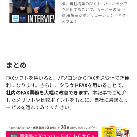
樣。自社構築のFAXサーバーからクラ
ウド化することで、サーバーの管理
やトラブル対応の負担がなくなり、
BtoB帳票支援ソリューション／ネク
送信スピードもアップ。さらに今後5
スウェイ
年間で約15％のコスト削減見通しと
なり、効果を実感いただいていま
す。
まとめ
FAXソフトを用いると、パソコンからFAXを送受信でき便
利になります。さらに、
クラウドFAXを用いることで、
社内のFAX業務を大幅に改善できます。
本記事でご紹介
したメリットや比較ポイントをもとに、自社に最適なサ
ービスを選んでみてください。