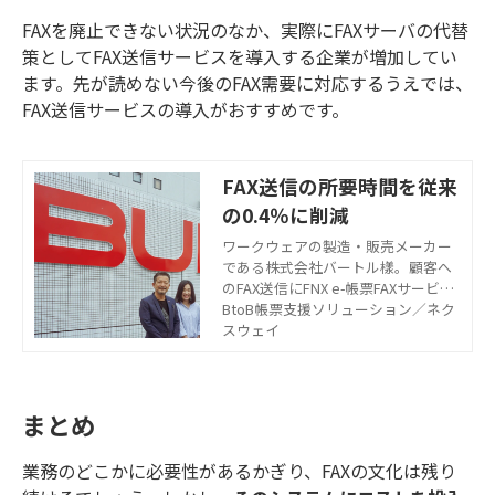
FAXを廃止できない状況のなか、実際にFAXサーバの代替
策としてFAX送信サービスを導入する企業が増加してい
ます。先が読めない今後のFAX需要に対応するうえでは、
FAX送信サービスの導入がおすすめです。
FAX‌送‌信‌の‌所‌要‌時‌間‌を‌従‌来‌
の‌0.4‌％‌に‌削‌減
ワークウェアの製造・販売メーカー
である株式会社バートル樣。顧客へ
のFAX送信にFNX e-帳票FAXサービス
を採用し、FAX送信が750分から3分
BtoB帳票支援ソリューション／ネク
と大幅削減！顧客への提案機会も生
スウェイ
まれ、満足度向上につながっている
そうです。
まとめ
業務のどこかに必要性があるかぎり、FAXの文化は残り