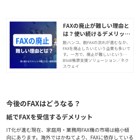
FAXの廃止が難しい理由と
は？使い続けるデメリット
や廃止方法・業務効率化の
脱ハンコ、脱FAXの流れが進むなか、
FAXを廃止したいという企業も多いで
コツを紹介
す。一方で、廃止が難しいという企
業もあります。FAXを廃止できない理
BtoB帳票支援ソリューション／ネク
由やFAXを使い続けるデメリット、F
スウェイ
AXを廃止する具体的な方法、業務効
率をアップさせるコツを解説しま
す。
今後のFAXはどうなる？
紙でFAXを受信するデメリット
IT化が進む現在、家庭用・業務用FAX機の市場は縮小傾
向にあります。海外ではかねてより、FAXに依存している