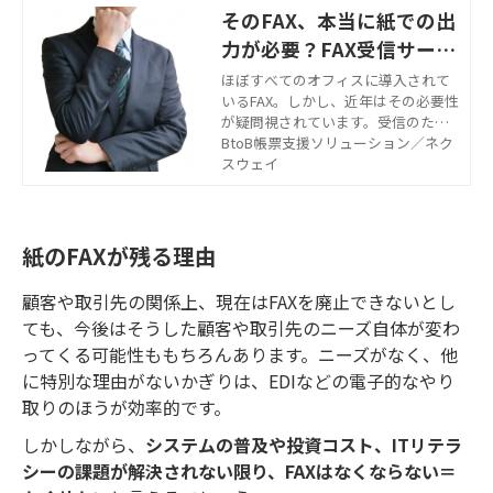
そのFAX、本当に紙での出
力が必要？FAX受信サービ
スによって実現されるメリ
ほぼすべてのオフィスに導入されて
いるFAX。しかし、近年はその必要性
ット
が疑問視されています。受信のたび
に紙へ印刷されること、仕分けやフ
BtoB帳票支援ソリューション／ネク
ァイリングの手間などが主な理由で
スウェイ
す。こちらでは、紙のFAXの必要性
や、代替案としてのFAX受信サービス
についてお話しします。
紙のFAXが残る理由
顧客や取引先の関係上、現在はFAXを廃止できないとし
ても、今後はそうした顧客や取引先のニーズ自体が変わ
ってくる可能性ももちろんあります。ニーズがなく、他
に特別な理由がないかぎりは、EDIなどの電子的なやり
取りのほうが効率的です。
しかしながら、
システムの普及や投資コスト、ITリテラ
シーの課題が解決されない限り、FAXはなくならない＝