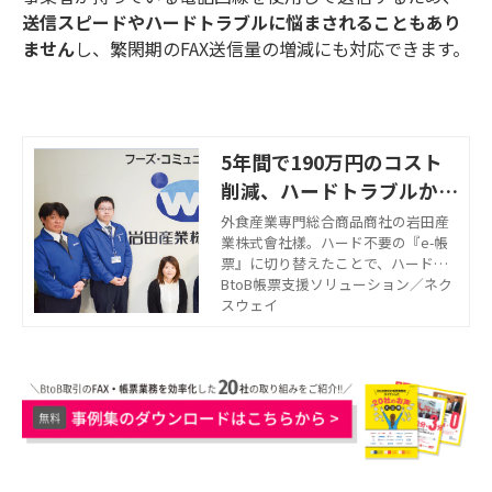
送信スピードやハードトラブルに悩まされることもあり
ません
し、繁閑期のFAX送信量の増減にも対応できます。
5年間で190万円のコスト
削減、ハードトラブルから
の解放、各拠点の情報集約
外食産業専門総合商品商社の岩田産
業株式會社樣。ハード不要の『e-帳
票』に切り替えたことで、ハードな
らではのトラブルから解放され、さ
BtoB帳票支援ソリューション／ネク
らにこの先5年間で190万円のコスト
スウェイ
削減が可能に。 FNX e-帳票FAXサー
ビスの評価についてお聞きしまし
た。