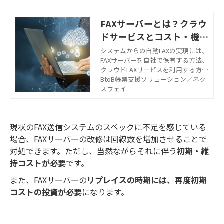
FAXサーバーとは？クラウ
ドサービスとコスト・機能
を徹底比較
システムからの自動FAXの実現には、
FAXサーバーを自社で保有する方法、
クラウドFAXサービスを利用する方法
の2つがあります。それぞれの特徴や
BtoB帳票支援ソリューション／ネク
メリット、コスト比較についてご紹
スウェイ
介します。将来的なFAXの必要性が不
透明な中、検討時の参考にしてくだ
さい。
現状のFAX送信システムのスペックに不足を感じている
場合、FAXサーバーの改修は回線数を増加させることで
対処できます。ただし、当然ながらそれに伴う
初期・維
持コストが必要
です。
また、FAXサーバーの
リプレイスの時期には、再度初期
コストの投資が必要
になります。