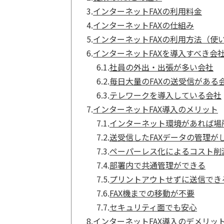
3.
インターネットFAXの利用料金
4.
インターネットFAXの仕組み
5.
インターネットFAXの利用方法（使
6.
インターネットFAXを導入すべき会
6.1.
社員の外出・出張が多い会社
6.2.
毎日大量のFAXの送受信がある
6.3.
テレワークを導入している会社
7.
インターネットFAX導入のメリット
7.1.
インターネット環境があれば場所
7.2.
送受信したFAXデータの管理が
7.3.
ペーパーレス化によるコスト削
7.4.
部署内で共通管理ができる
7.5.
プリントアウトせずに送信でき
7.6.
FAX機までの移動が不要
7.7.
セキュリティ面でも安心
8.
インターネットFAX導入のデメリッ