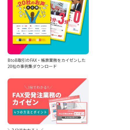
BtoB取引のFAX・帳票業務をカイゼンした
20社の事例集ダウンロード
＼3 分でわかる！／