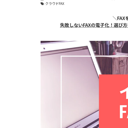
クラウドFAX
＼FA
失敗しないFAXの電子化！ 選