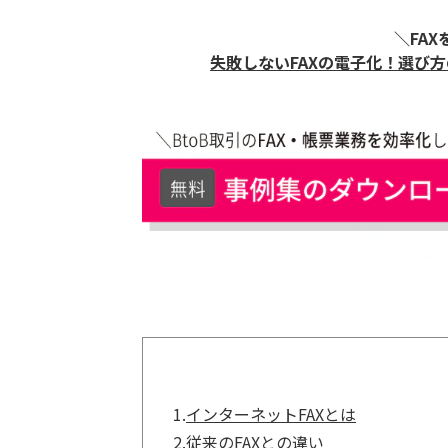
＼FA
失敗しないFAXの電子化！ 選
1.
インターネットFAXとは
2.
従来のFAXとの違い