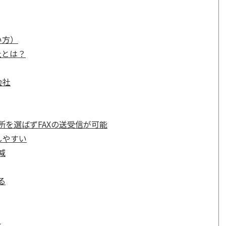
い方）
社とは？
会社
を選ばずFAXの送受信が可能
しやすい
減
る
ト