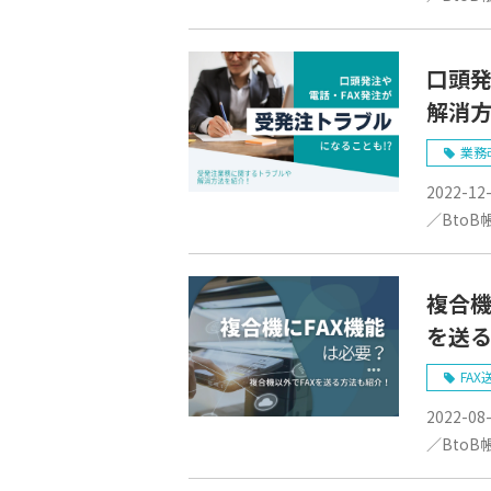
口頭発
解消
業務
2022-12
／BtoB
複合機
を送
FAX
2022-08
／BtoB