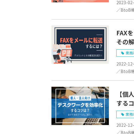
2023-02
／BtoB
FAX
その
業務
2022-12
／BtoB
【個
する
業務
2022-12
／BtoB