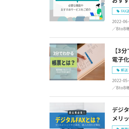
おす
FAX
2022-06
／BtoB
【3分
電子
郵送
2022-05
／BtoB
デジタ
メリ
業務