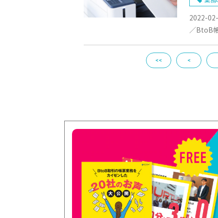
2022-02
／BtoB
<<
<