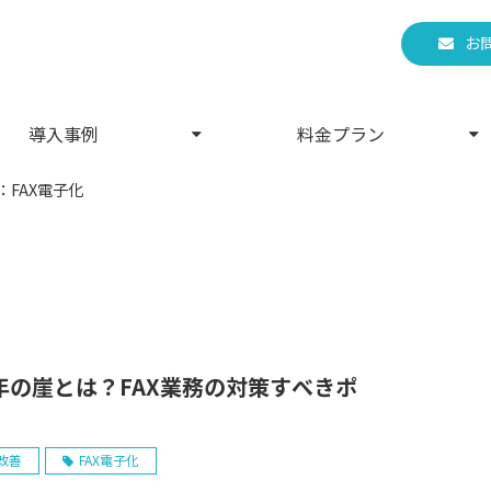
お
導入事例
料金プラン
：FAX電子化
5年の崖とは？FAX業務の対策すべきポ
ト
改善
FAX電子化