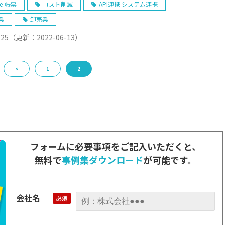
e-帳票
コスト削減
API連携 システム連携
業
卸売業
-25
（更新：
2022-06-13
）
<
1
2
フォームに必要事項をご記入いただくと、
無料で
事例集ダウンロード
が可能です。
会社名