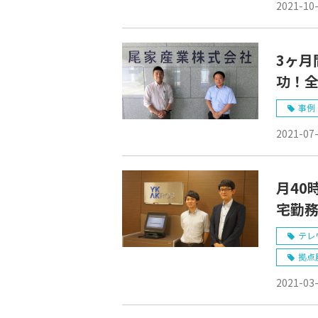
2021-10
3ヶ月
功！全
化【
事例 
2021-07
月40
宅勤務
【YK
テレ
拠点
2021-03