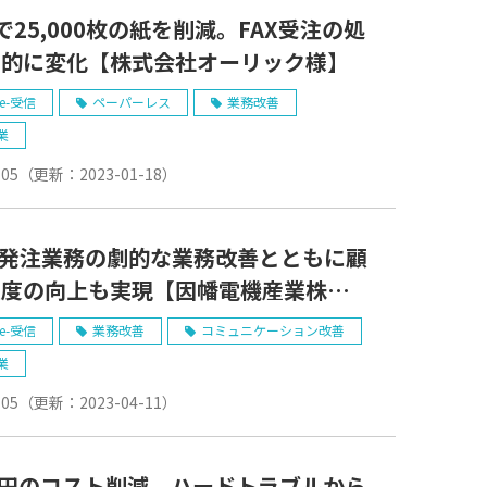
で25,000枚の紙を削減。FAX受注の処
劇的に変化【株式会社オーリック様】
e-受信
ペーパーレス
業務改善
業
-05
（更新：
2023-01-18
）
受発注業務の劇的な業務改善とともに顧
足度の向上も実現【因幡電機産業株式
電材カンパニー様】
e-受信
業務改善
コミュニケーション改善
業
-05
（更新：
2023-04-11
）
万円のコスト削減、ハードトラブルから