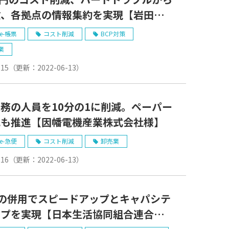
放、各拠点の情報集約を実現【岩田産
式會社様】
e-帳票
コスト削減
BCP対策
業
-15
（更新：
2022-06-13
）
務の人員を10分の1に削減。ペーパー
化も推進【因幡電機産業株式会社様】
e-急便
コスト削減
卸売業
-16
（更新：
2022-06-13
）
との併用でスピードアップとキャパシテ
ップを実現【日本生活協同組合連合会