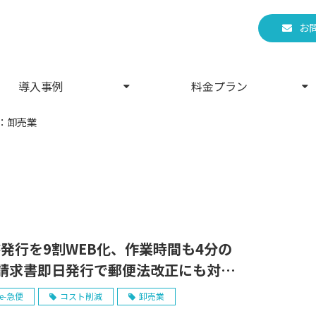
お
導入事例
料金プラン
：卸売業
発行を9割WEB化、作業時間も4分の
請求書即日発行で郵便法改正にも対応
駒商事株式会社様】
e-急便
コスト削減
卸売業