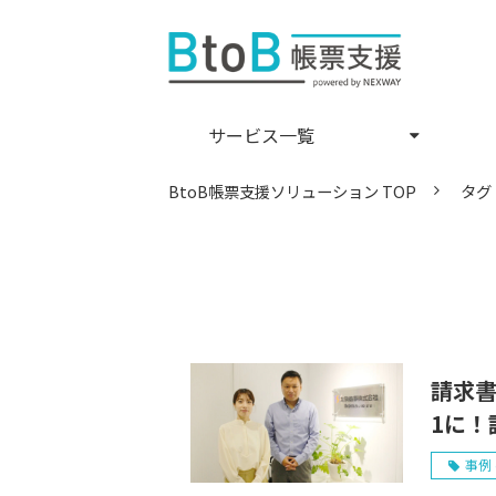
サービス一覧
BtoB帳票支援ソリューション TOP
タグ
請求書
1に！
【生
事例 