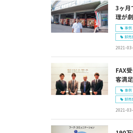
3ヶ月
理が
事例 
卸売
2021-03
FAX
客満
会社
事例 
卸売
2021-03
190