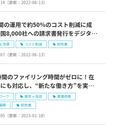
-14
（更新：
2022-06-13
）
間の運用で約50％のコスト削減に成
国8,000社への請求書発行をデジタル
尾家産業株式会社様】
e-急便
コスト削減
卸売業
-07
（更新：
2022-06-13
）
時間のファイリング時間がゼロに！在
にも対応し、“新たな働き方”を実現
アクロス株式会社様】
ワーク
事例 e-受信
業務改善
展開
卸売業
-05
（更新：
2023-01-18
）