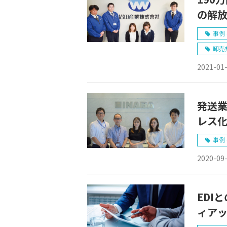
の解
業株
事例 
卸売
2021-01
発送業
レス
事例 
2020-09
EDI
ィア