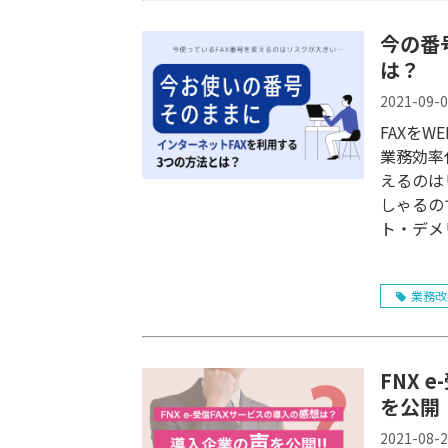
今の番
は？
2021-09-
FAXを
業務効率
えるのは
しゃるの
ト・デメ
変えずに
FAX電
業務改
ください
FNX
を公開
2021-08-