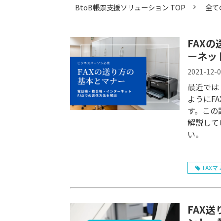
BtoB帳票支援ソリューション TOP
全て
FAX
ーネッ
2021-12-
最近では
ようにF
す。この
解説して
い。
FAXマ
FAX