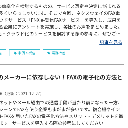
務の効率化を検討するものの、サービス選定や決定に悩まれる
多くいらっしゃいます。そこで今回、ネクスウェイのFAX電
ウドサービス「FNX e-受信FAXサービス」を導入し、成果を
る企業にアンケートを実施し、各社のお声をまとめました。
子化・クラウド化のサービスを検討する際の参考に、ぜひご覧
。
記事を見る
信
事例 e-受信
業務改善
のメーカーに依存しない！FAXの電子化の方法と
16
（更新：
2021-12-27
）
ネットやメール経由での通信手段が当たり前になった一方、
シーンでFAXを使う企業もまだまだ多いです。複合機やイン
トFAXを用いたFAXの電子化方法やメリット・デメリットを徹
ます。サービスを導入する際の参考にしてください。