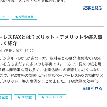
応の方法、メリットなどを解説します。
記事を見る
ーク
受発注業務
ーレスFAXとは？メリット・デメリットや導入事
しく紹介
24
（更新：
2021-12-22
）
デジタル・DX化が進む一方、取引先との受発注業務でFAXを
いる方もまだまだ多いのも事実です。一方で、従来の紙を用
X業務は非効率な面も多く、企業活動への影響も小さくはない
そこで、FAX業務の効率化が可能なペーパーレスFAXの特徴やメ
デメリット、導入事例をまとめました。 FAX業務の効率化・
レス化を検討する際の参考に、ぜひご覧ください。
記事を見る
信 配信
FAX受信
ペーパーレス