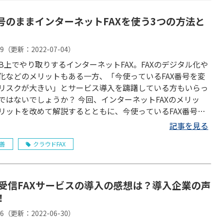
号のままインターネットFAXを使う3つの方法と
09
（更新：
2022-07-04
）
WEB上でやり取りするインターネットFAX。FAXのデジタル化や
化などのメリットもある一方、「今使っているFAX番号を変
リスクが大きい」とサービス導入を躊躇している方もいらっ
ではないでしょうか？ 今回、インターネットFAXのメリッ
リットを改めて解説するとともに、今使っているFAX番号を
インターネットFAXを導入する3つの方法をまとめました。
記事を見る
子化・クラウド化のサービスを検討する際の参考に、ぜひご覧
善
クラウドFAX
。
 e-受信FAXサービスの導入の感想は？導入企業の声
！
26
（更新：
2022-06-30
）