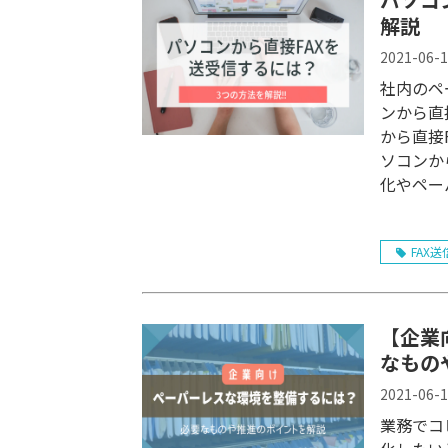
解説
2021-06-
社内のペ
ンから直
から直接FA
ソコンか
化やペー
FAX送
【企業
なもの
2021-06-
業務でコ