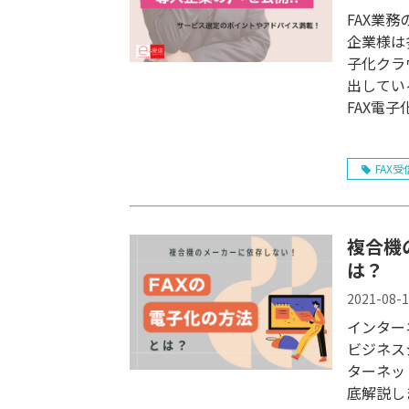
FAX業
企業様は
子化クラ
出してい
FAX電
ください
FAX受
複合機
は？
2021-08-
インター
ビジネス
ターネッ
底解説し