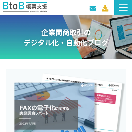
サービス一覧
企業間商取引の
導入事例
デジタル化・自動化ブログ
料金プラン
セミナー・イベント