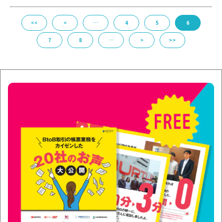
<<
<
…
4
5
6
7
8
…
>
>>