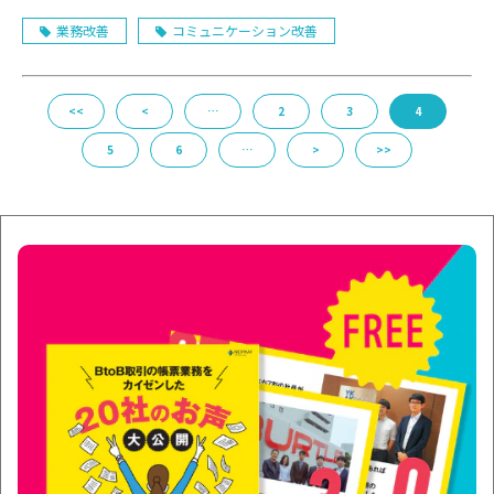
業務改善
コミュニケーション改善
<<
<
…
2
3
4
5
6
…
>
>>