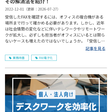
その解消法を紹介！
2022-12-01
（更新：
2026-07-27
）
受信したFAXを確認するには、オフィスの複合機がある
場所まで行って確かめる必要があります。しかし、近年
は社会情勢の変化などに伴いテレワークやリモートワー
クが拡大し、必ずしも担当者がオフィスにいるとは限ら
ないケースも増えたのではないでしょうか。「受信した
FAXをメールで見られれば、どこにいても用件をすぐ確
記事を見る
認できるのに」と、1度は考えたことのある方も多いでし
業務改善
FAX電子化
ょう。 そこでこの記事では、受信したFAXをメールで転
送する3つの方法について解説します。各方法のメリッ
ト・デメリットやおすすめのサービスもご紹介しますの
で、ぜひご参考にしてください。