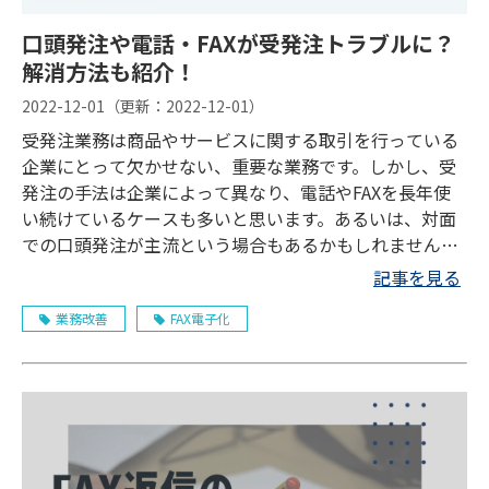
口頭発注や電話・FAXが受発注トラブルに？
解消方法も紹介！
2022-12-01
（更新：
2022-12-01
）
受発注業務は商品やサービスに関する取引を行っている
企業にとって欠かせない、重要な業務です。しかし、受
発注の手法は企業によって異なり、電話やFAXを長年使
い続けているケースも多いと思います。あるいは、対面
での口頭発注が主流という場合もあるかもしれません。
そこでこの記事では、受発注業務においてトラブルを招
記事を見る
きやすいパターンやトラブル回避の方法、これからの受
業務改善
FAX電子化
発注業務におすすめのツールなどをご紹介します。受発
注業務のトラブルに懸念や課題を感じている企業様は、
ぜひご参考にしてください。