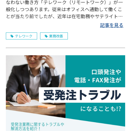
なわない働き方「テレワーク（リモートワーク）」が一
般化しつつあります。従来はオフィスへ通勤して働くこ
とが当たり前でしたが、近年は在宅勤務やサテライトオ
フィスへの出社が珍しくなくなりました。柔軟な働き方
記事を見る
が提案されるなか、「ハイブリッドワーク」という勤務
テレワーク
業務改善
形態について耳にしたことのある方もいると思います。
ハイブリッドワークとはどのような勤務スタイルで、現
在普及が進んでいるテレワークなどと異なる点はあるの
でしょうか。この記事ではハイブリッドワークの概要を
ご説明し、そのメリットや導入の注意点、ハイブリッド
ワーク導入におすすめのツールなどをご紹介します。