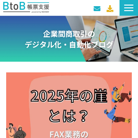
サービス一覧
企業間商取引の
導入事例
デジタル化・自動化ブログ
料金プラン
セミナー・イベント