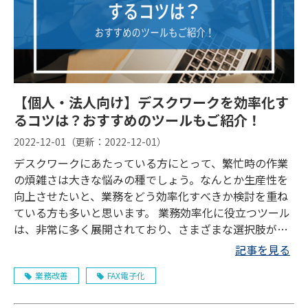
【個人・法人向け】デスクワークを効率化す
るコツは？おすすめのツールもご紹介！
2022-12-01
（更新：
2022-12-01
）
デスクワークにあたっている方にとって、繁忙時の作業
の煩雑さは大きな悩みの種でしょう。なんとか生産性を
向上させたいと、業務をどう効率化すべきか検討を重ね
ている方も多いと思います。 業務効率化に役立つツール
は、非常に多く展開されており、さまざまな選択肢があ
ります。しかし、自分たちの業務に何を取り入れれば良
記事を見る
いのか分からず、困っている方もいるのではないでしょ
業務改善
FAX電子化
うか。 今回は、デスクワーク業務を効率化するポイント
を、個人向け・チーム向けに分けて解説し、さらに、バ